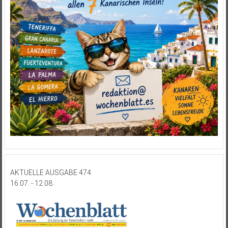
AKTUELLE AUSGABE 474
16.07. - 12.08.