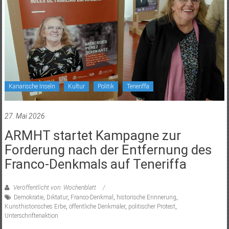
Kanarische Inseln
Kultur
Politik
Teneriffa
27. Mai 2026
ARMHT startet Kampagne zur
Forderung nach der Entfernung des
Franco-Denkmals auf Teneriffa
Veröffentlicht von: Wochenblatt
Demokratie
,
Diktatur
,
Franco-Denkmal
,
historische Erinnerung
,
Kunsthistorisches Erbe
,
öffentliche Denkmäler
,
politischer Protest
,
Unterschriftenaktion