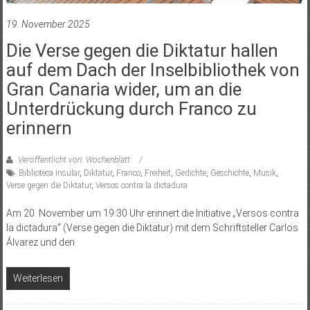
19. November 2025
Die Verse gegen die Diktatur hallen
auf dem Dach der Inselbibliothek von
Gran Canaria wider, um an die
Unterdrückung durch Franco zu
erinnern
Veröffentlicht von: Wochenblatt
Biblioteca Insular
,
Diktatur
,
Franco
,
Freiheit
,
Gedichte
,
Geschichte
,
Musik
,
Verse gegen die Diktatur
,
Versos contra la dictadura
Am 20. November um 19:30 Uhr erinnert die Initiative „Versos contra
la dictadura“ (Verse gegen die Diktatur) mit dem Schriftsteller Carlos
Álvarez und den
Weiterlesen