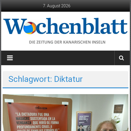
Zum
7. August 2026
Inhalt
springen
Wochenblatt
die
Zeitung
der
Schlagwort: Diktatur
Kanarischen
Inseln