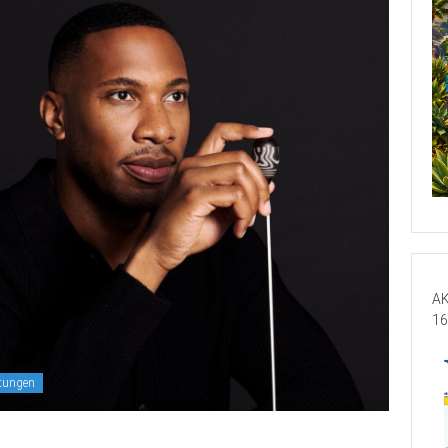
AK
16
ltungen