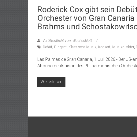
Roderick Cox gibt sein Deb
Orchester von Gran Canaria u
Brahms und Schostakowits
Veröffentlicht von: Wochenblatt
Debüt
,
Dirigent
,
Klassische Musik
,
Konzert
,
Musikdirektor
,
Las Palmas de Gran Canaria, 1. Juli 2026.- Der US-am
Abonnementsaison des Philharmonischen Orchest
Weiterlesen