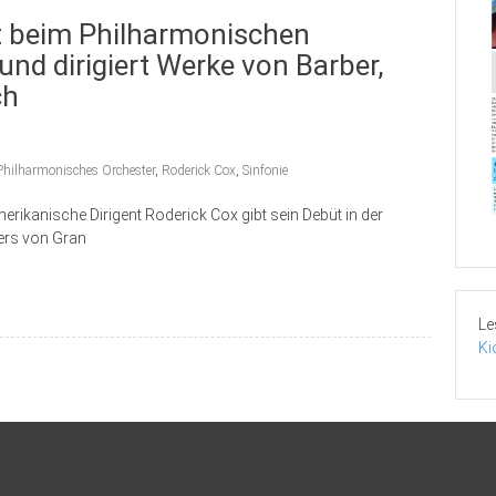
üt beim Philharmonischen
nd dirigiert Werke von Barber,
ch
Philharmonisches Orchester
,
Roderick Cox
,
Sinfonie
erikanische Dirigent Roderick Cox gibt sein Debüt in der
ers von Gran
Le
Ki