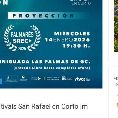
AK
16
tivals San Rafael en Corto im