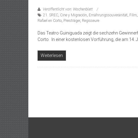
Veröffentlicht von: Wochenblatt
21. SREC
,
Cine y Migración
,
Ernährungssouveränität
,
Film
Rafael en Corto
,
Preisträger
,
Regisseure
Das Teatro Guiniguada zeigt die sechzehn Gewinnerf
Corto. In einer kostenlosen Vorführung, die am 14. 
Weiterlesen