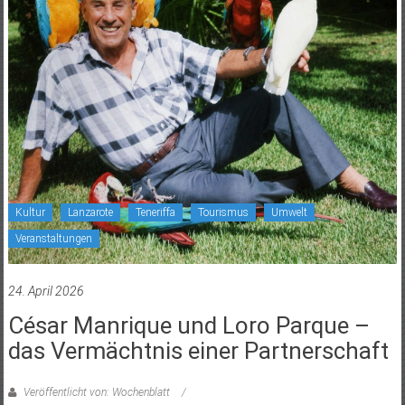
Kultur
Lanzarote
Teneriffa
Tourismus
Umwelt
Veranstaltungen
24. April 2026
César Manrique und Loro Parque –
das Vermächtnis einer Partnerschaft
Veröffentlicht von: Wochenblatt