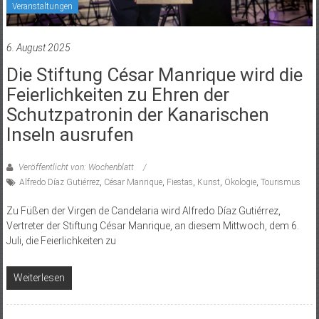
Veranstaltungen
6. August 2025
Die Stiftung César Manrique wird die
Feierlichkeiten zu Ehren der
Schutzpatronin der Kanarischen
Inseln ausrufen
Veröffentlicht von: Wochenblatt
Alfredo Díaz Gutiérrez
,
César Manrique
,
Fiestas
,
Kunst
,
Ökologie
,
Tourismus
Zu Füßen der Virgen de Candelaria wird Alfredo Díaz Gutiérrez,
Vertreter der Stiftung César Manrique, an diesem Mittwoch, dem 6.
Juli, die Feierlichkeiten zu
Weiterlesen