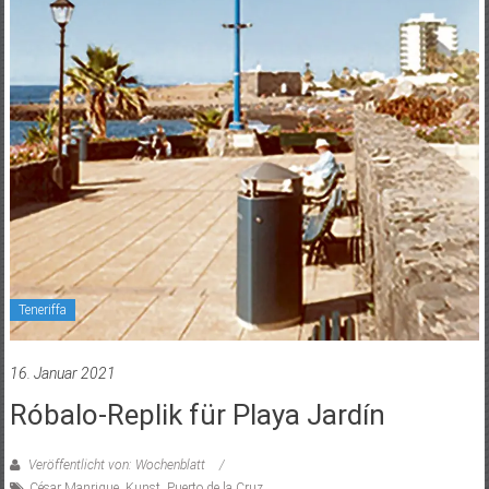
Teneriffa
16. Januar 2021
Róbalo-Replik für Playa Jardín
Veröffentlicht von: Wochenblatt
César Manrique
,
Kunst
,
Puerto de la Cruz