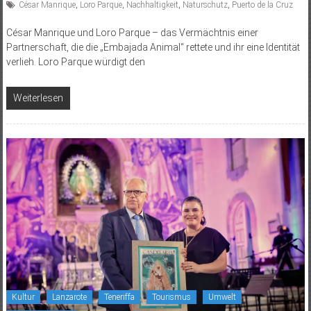
César Manrique
,
Loro Parque
,
Nachhaltigkeit
,
Naturschutz
,
Puerto de la Cruz
César Manrique und Loro Parque – das Vermächtnis einer
Partnerschaft, die die „Embajada Animal“ rettete und ihr eine Identität
verlieh. Loro Parque würdigt den
Weiterlesen
Kultur
Lanzarote
Teneriffa
Tourismus
Umwelt