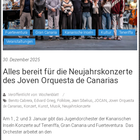
Fuerteventura
Gran Canaria
Kanarische Inseln
Kultur
Teneriffa
Veranstaltungen
30. Dezember 2025
Alles bereit für die Neujahrskonzerte
des Joven Orquesta de Canarias
Veröffentlicht von: Wochenblatt
Benito Cabrera
,
Edvard Grieg
,
Folklore
,
Jean Sibelius
,
JOCAN
,
Joven Orquesta
de Canarias
,
Konzert
,
Kunst
,
Musik
,
Neujahrskonzerte
Am 1., 2. und 3. Januar gibt das Jugendorchester der Kanarischen
Inseln Konzerte auf Teneriffa, Gran Canaria und Fuerteventura. Das
Orchester arbeitet an den