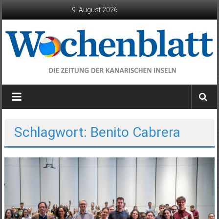
Zum
9. August 2026
Inhalt
springen
Wochenblatt
die
Zeitung
der
Schlagwort: Benito Cabrera
Kanarischen
Inseln