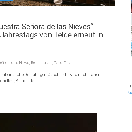
uestra Señora de las Nieves“
. Jahrestags von Telde erneut in
eñora de las Nieves
,
Restaurierung
,
Telde
,
Tradition
mit einer über 60-jährigen Geschichte wird nach seiner
ionellen „Bajada de
Le
Ki