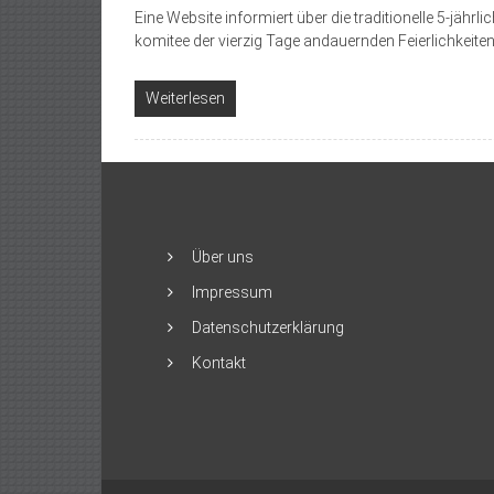
Eine Website informiert über die traditionelle 5-jäh
ko­mi­tee der vierzig Tage andauernden Feierlichkeiten 
Weiterlesen
Über uns
Impressum
Datenschutzerklärung
Kontakt