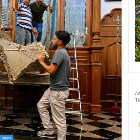
AK
16
ltungen