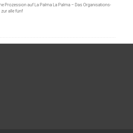
rliche Prozession auf La Palma La Palma – Das Organisations­
zur alle fünf