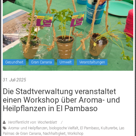
Gesundheit
Gran Canaria
Umwelt
Veranstaltungen
31. Juli 2025
Die Stadtverwaltung veranstaltet
einen Workshop über Aroma- und
Heilpflanzen in El Pambaso
Veröffentlicht von: Wochenblatt
Aroma- und Heilpflanzen
,
biologische Vielfalt
,
El Pambaso
,
Kulturerbe
,
Las
Palmas de Gran Canaria
,
Nachhaltigkeit
,
Workshop