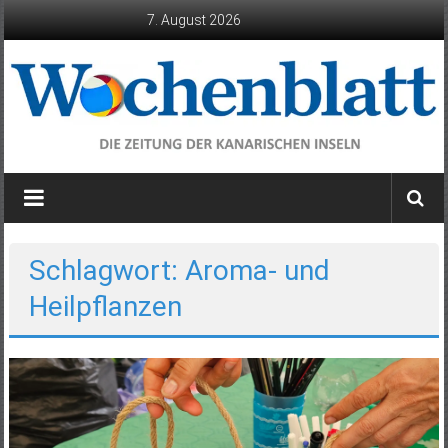
Zum
7. August 2026
Inhalt
springen
Wochenblatt
die
Zeitung
der
Schlagwort: Aroma- und
Kanarischen
Heilpflanzen
Inseln