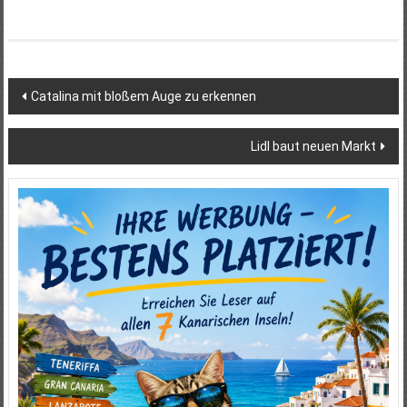
Beitragsnavigation
Catalina mit bloßem Auge zu erkennen
Lidl baut neuen Markt