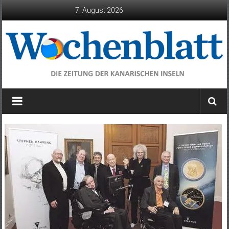
Zum
7. August 2026
Inhalt
springen
Wochenblatt
die
Zeitung
der
Kanarischen
Inseln