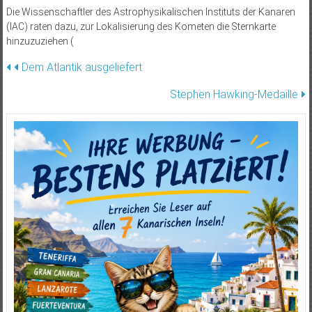
Die Wissenschaftler des Astrophysikalischen Instituts der Kanaren
(IAC) raten dazu, zur Lokalisierung des Kometen die Sternkarte
hinzuzuziehen (
Beitragsnavigation
Dem Atlantik ausgeliefert
Stephen Hawking-Medaille