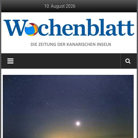
Zum
10. August 2026
Inhalt
springen
Wochenblatt
die
Zeitung
der
Kanarischen
Inseln