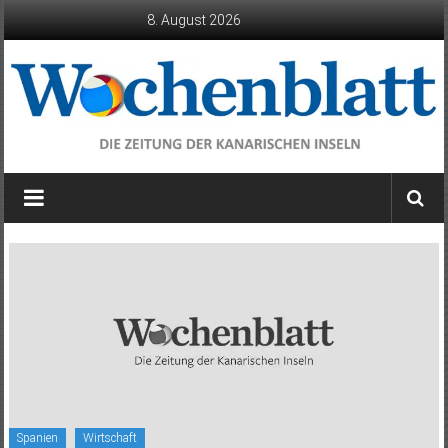
Zum
8. August 2026
Inhalt
springen
Wochenblatt
die
Zeitung
der
Kanarischen
Inseln
Spanien
Wirtschaft