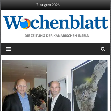
Zum
7. August 2026
Inhalt
springen
Wochenblatt
die
Zeitung
der
Kanarischen
Inseln