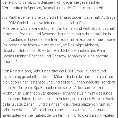
betreibt und damit zum Beispiel nicht gegen die gesetzlichen
Vorschriften in Spanien, Deutschland oder Österreich verstößt.
Als Partnercenter sichert sich die hamano zudem dauerhaft Aufträge
der DDM GmbH inklusive fairer und pünktlicher Bezahlung der
Mitarbeiter. „Als in der deutschen Call Center- und Vertriebslandschaft
bekannter Produkt- und Systemgeber achten wir sehr darauf, im In-
und Ausland mit seriösen Partnern zusammenzuarbeiten, die unsere
Philosophie so leben wie wir selbst“, so Dr. Holger Ahlborn,
Geschäftsführer der DDM GmbH mit Sitz in München und Berlin.
„Verlässlichkeit, Fairness und Einsatzwille haben bei uns oberste
Priorität.“
Von Rainer Kloss, Schulungsleiter der DDM GmbH, fundiert und
regelmäßig geschult, finden die Mitarbeiter bei der hamano nicht nur
die Option einer Festanstellung und soliden Einnahmequelle, sondern
auch Produkte, die Spaß machen sowie ein Arbeitsumfeld zum
Wohlfühlen. Den frisch verliehenen Partner-Status nimmt das junge
spanische Unternehmen nun zum Anlass, in ein neues Büro in Puerto
de la Cruz zu ziehen – und die Anzahl der Arbeitsplätze von fünf auf
zehn zu erhöhen. „Wir sind uns sicher, dass wir mit der hamano
einen guten Partner haben, der weiterhin mit Erfolg unsere Aktivitäten