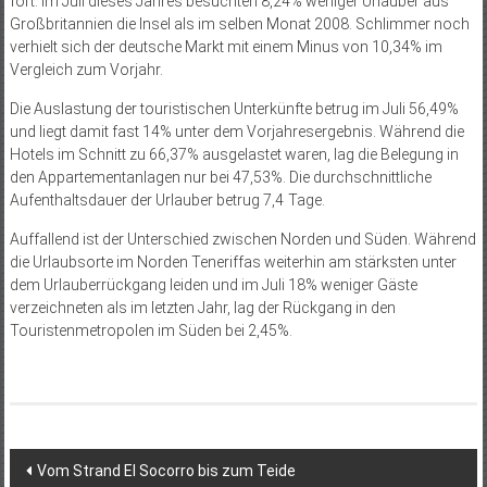
fort. Im Juli dieses Jahres besuchten 8,24% weniger Urlauber aus
Großbritannien die Insel als im selben Monat 2008. Schlimmer noch
verhielt sich der deutsche Markt mit einem Minus von 10,34% im
Vergleich zum Vorjahr.
Die Auslastung der touris­tischen Unterkünfte betrug im Juli 56,49%
und liegt damit fast 14% unter dem Vorjahresergebnis. Während die
Hotels im Schnitt zu 66,37% ausgelastet waren, lag die Belegung in
den Appartementanlagen nur bei 47,53%. Die durchschnittliche
Aufenthaltsdauer der Urlauber betrug 7,4 Tage.
Auffallend ist der Unterschied zwischen Norden und Süden. Während
die Urlaubs­orte im Norden Teneriffas weiterhin am stärksten unter
dem Urlauberrückgang leiden und im Juli 18% weniger Gäste
verzeichneten als im letzten Jahr, lag der Rückgang in den
Touristenmetropolen im Süden bei 2,45%.
Beitragsnavigation
Vom Strand El Socorro bis zum Teide