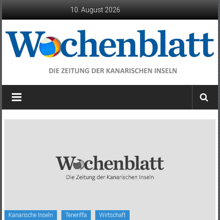
Zum
10. August 2026
Inhalt
springen
Wochenblatt
die
Zeitung
der
Kanarischen
Inseln
Kanarische Inseln
Teneriffa
Wirtschaft