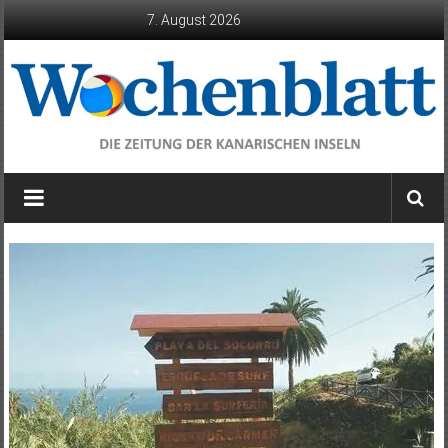
Zum
7. August 2026
Inhalt
springen
Wochenblatt
die
Zeitung
der
Kanarischen
Inseln