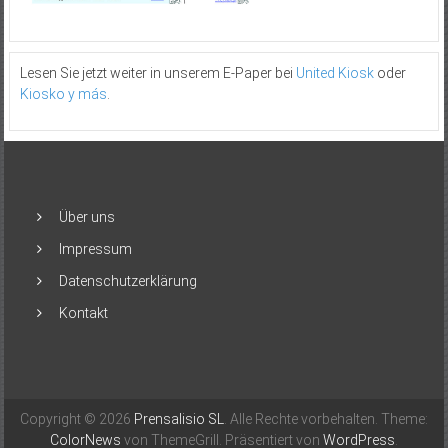
Lesen Sie jetzt weiter in unserem E-Paper bei
United Kiosk
oder
Kiosko y más
.
Über uns
Impressum
Datenschutzerklärung
Kontakt
Copyright © 2026
Prensalisio SL
. Alle Rechte vorbehalten. Theme:
ColorNews
von ThemeGrill. Präsentiert von
WordPress
.