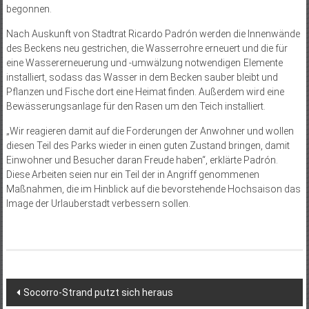
begonnen.
Nach Auskunft von Stadtrat Ricardo Padrón werden die Innenwände
des Beckens neu gestrichen, die Wasserrohre erneuert und die für
eine Wassererneuerung und -umwälzung notwendigen Elemente
installiert, sodass das Wasser in dem Becken sauber bleibt und
Pflanzen und Fische dort eine Heimat finden. Außerdem wird eine
Bewässerungsanlage für den Rasen um den Teich installiert.
„Wir reagieren damit auf die Forderungen der Anwohner und wollen
diesen Teil des Parks wieder in einen guten Zustand bringen, damit
Einwohner und Besucher daran Freude haben“, erklärte Padrón.
Diese Arbeiten seien nur ein Teil der in Angriff genommenen
Maßnahmen, die im Hinblick auf die bevorstehende Hochsaison das
Image der Urlauberstadt verbessern sollen.
Beitragsnavigation
Socorro-Strand putzt sich heraus