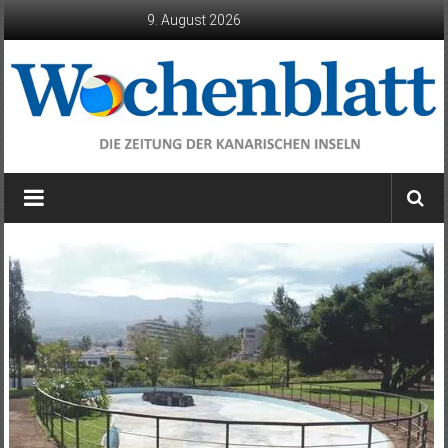
Zum
9. August 2026
Inhalt
springen
Wochenblatt
die
Zeitung
der
Kanarischen
Inseln