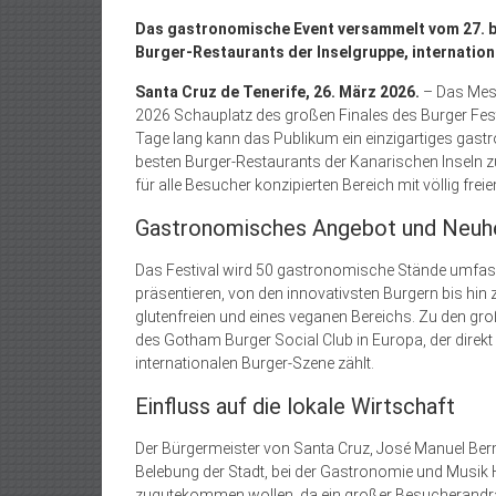
Das gastronomische Event versammelt vom 27. bi
Burger-Restaurants der Inselgruppe, internati
Santa Cruz de Tenerife, 26. März 2026.
– Das Mess
2026 Schauplatz des großen Finales des Burger Fest
Tage lang kann das Publikum ein einzigartiges gastr
besten Burger-Restaurants der Kanarischen Inseln 
für alle Besucher konzipierten Bereich mit völlig f
Gastronomisches Angebot und Neuh
Das Festival wird 50 gastronomische Stände umfasse
präsentieren, von den innovativsten Burgern bis hin z
glutenfreien und eines veganen Bereichs. Zu den gr
des Gotham Burger Social Club in Europa, der direk
internationalen Burger-Szene zählt.
Einfluss auf die lokale Wirtschaft
Der Bürgermeister von Santa Cruz, José Manuel Berm
Belebung der Stadt, bei der Gastronomie und Musik H
zugutekommen wollen, da ein großer Besucherandran