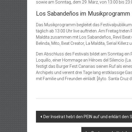
sowie am Sonntag, dem 29. März, von 13:00 bis 23:0
Los Sabandeños im Musikprogramm
Das Musikprogramm begleitet das Festivalpublikum
täglich ab 13:00 Uhr live auftreten. Am Freitag trete
Maldita zusammen mit Los Sabandeños, Revil Beat 
Belinda, Mito, Beat Creator, La Maldita, Serial Kill
Den Abschluss des Festivals bildet am Sonntag e
Loquillo, einer Hommage an Héroes del Silencio (La 
festigt das Burger Fest Canarias seinen Ruf als eine
Archipels und vereint drei Tage lang erstklassige 
mit Familie und Freunden einlädt. [Ayto. Santa Cruz d
Beitragsnavigation
Der Inselrat hebt den PEIN auf und erklärt den