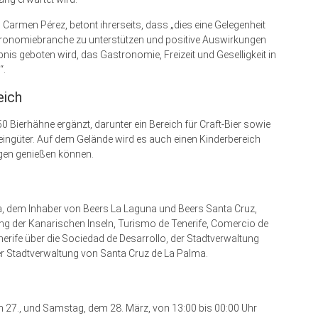
Carmen Pérez, betont ihrerseits, dass „dies eine Gelegenheit
astronomiebranche zu unterstützen und positive Auswirkungen
ebnis geboten wird, das Gastronomie, Freizeit und Geselligkeit in
“.
eich
Bierhähne ergänzt, darunter ein Bereich für Craft-Bier sowie
eingüter. Auf dem Gelände wird es auch einen Kinderbereich
ügen genießen können.
a, dem Inhaber von Beers La Laguna und Beers Santa Cruz,
ung der Kanarischen Inseln, Turismo de Tenerife, Comercio de
erife über die Sociedad de Desarrollo, der Stadtverwaltung
r Stadtverwaltung von Santa Cruz de La Palma.
em 27., und Samstag, dem 28. März, von 13:00 bis 00:00 Uhr