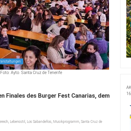
ranstaltungen
 Foto: Ayto. Santa Cruz de Tenerife
AK
16
en Finales des Burger Fest Canarias, dem
ereich
,
Lebensstil
,
Los Sabandeños
,
Musikprogramm
,
Santa Cruz de