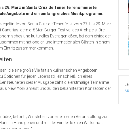
s 29. März in Santa Cruz de Tenerife renommierte
onale Angebote und ein umfangreiches Musikprogramm.
egelände von Santa Cruz de Tenerife ist vom 27. bis 29. März
 Canarias, dem größten Burger-Festival des Archipels. Drei
onomisches und kulturelles Event genießen, bei dem einige der
zusammen mit nationalen und internationalen Gästen in einem
reiem Eintritt zusammenkommen.
eiten
n, die eine große Vielfalt an kulinarischen Angeboten
u Optionen für jeden Lebensstil, einschließlich eines
oßen Neuheiten dieser Ausgabe zählt die erstmalige Teilnahme
Le
t aus New York anreist und zu den bekanntesten Konzepten der
Ki
údez, betont: „Wir stehen vor einer neuen Veranstaltung zur
and in Hand gehen und mit der wir der lokalen Wirtschaft
g erwartet wird.“