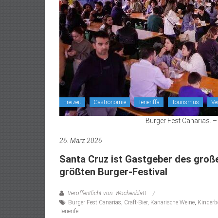
Freizeit
Gastronomie
Teneriffa
Tourismus
Ve
Burger Fest Canarias. –
26. März 2026
Santa Cruz ist Gastgeber des groß
größten Burger-Festival
Veröffentlicht von: Wochenblatt
Burger Fest Canarias
,
Craft-Bier
,
Kanarische Weine
,
Kinderb
Tenerife