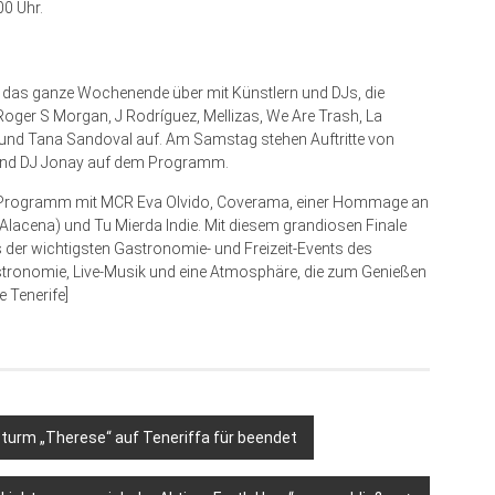
0 Uhr.
 das ganze Wochenende über mit Künstlern und DJs, die
n Roger S Morgan, J Rodríguez, Mellizas, We Are Trash, La
und Tana Sandoval auf. Am Samstag stehen Auftritte von
erz und DJ Jonay auf dem Programm.
in Programm mit MCR Eva Olvido, Coverama, einer Hommage an
Alacena) und Tu Mierda Indie. Mit diesem grandiosen Finale
s der wichtigsten Gastronomie- und Freizeit-Events des
Gastronomie, Live-Musik und eine Atmosphäre, die zum Genießen
e Tenerife]
 Sturm „Therese“ auf Teneriffa für beendet