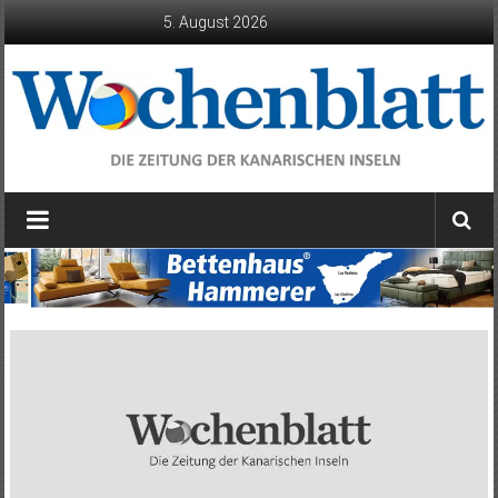
Zum
5. August 2026
Inhalt
springen
Wochenblatt
die
Zeitung
der
Kanarischen
Inseln