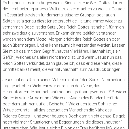
Es hat nun in meinen Augen wenig Sinn, die neue Welt Gottes durch
die Herabsetzung unserer Welt attraktiver machen zu wollen. Gerade
in Gesprächskreisen fundamentalistischer Gruppen oder auch
Sekten ist ja genau diese jenseitssüchtige Haltung immer wieder zu
vernehmen. Dabei ist der Satz: „Das Reich Gottes ist nahe!“, für mich
sehr zweideutig zu verstehen. Er kann einmal zeitlich verstanden
werden nach dem Motto: Morgen bricht das Reich Gottes an oder
auch übermorgen. Und er kann räumlich verstanden werden. Lassen
Sie mich das mit dem Begriff „hautnah“ erklären. Hautnah ist ja ein
Gefühl, welches uns allen nicht fremd ist. Und wenn Jesus nun das
Reich Gottes verkündet, dann glaube ich, dass er diese Nähe, diese
Unmittelbarkeit meint, die wir mit „hautnah“ zum Ausdruck bringen.
Jesus hat das Reich seines Vaters nicht auf den Sankt- Nimmerleins-
Tag geschoben. Vielmehr war durch ihn das Neue, das
Herausfordernde hautnah spürbar und greifbar geworden. Z.B. wie er
Kinder in seine Arme nahm. Wie er die Augen des Blinden berührte
oder dem Lahmen auf die Beine half. Wie er den toten Sohn einer
Witwe berührte – all das bezeugt den Menschen die Nähe des
Reiches Gottes – und zwar hautnah. Doch damit nicht genug. Es gab
noch viel mehr Situationen und Begegnungen, die dieses „hautnah“
unterstreichen: Wie Jesus sich z.B. von der Frau berühren ließ, die an