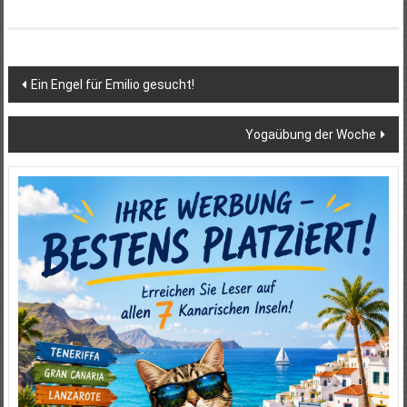
Beitragsnavigation
Ein Engel für Emilio gesucht!
Yogaübung der Woche