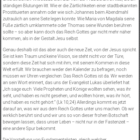
ständigen Blutungen litt. Wie er die Zärtlichkeiten einer stadtbekannten
Prostituierten annahm oder wie sich Johannes beim Abendmahl
zutraulich an seine Seite legen konnte. Wie Maria von Magdala seine
Füße zärtlich umklammerte oder Thomas seine Wunden berühren
sollte – so aber kann doch das Reich Gottes gar nicht mehr näher
kommen, als in der Gestalt Jesu selbst.
Genau deshalb ist das aber auch die neue Zeit, von der Jesus spricht.
Sie ist kein Traum und keine Vision, sie steht nicht vor der Türe,
sondern diese Zeit hat sich mit ihm, mit seinem Kommen in diese
Welt erfüllt. Wir brauchen weder den Kalender zu befragen, noch
müssen wir Uhren vergleichen: Das Reich Gottes ist da. Wir werden
an sein Wort erinnert, das uns der Evangelist Lukas überliefert hat:
„Ich sage euch: Viele Propheten und Könige wollten sehen, was ihr
seht, und haben es nicht gesehen, und wollten hören, was ihr hört,
und haben es nicht gehört.“ (Lk 10,24) Allerdings kommt es jetzt
darauf an, was wir aus dem Reich Gottes unter uns machen. Ob wir
wirklich berührt sind und wir uns so von dieser frohen Botschaft
bewegen lassen, dass unser Leben – nicht nur in der Fastenzeit –
eine andere Spur bekommt.
Die Vorstellung von Fundamentalisten, gleich welcher