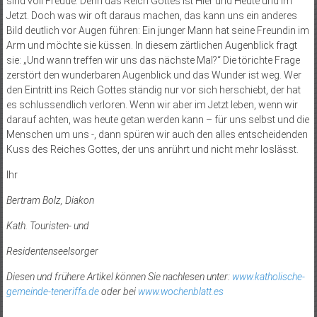
sind voll Freude. Denn das Reich Gottes ist Hier und Heute und im
Jetzt. Doch was wir oft daraus machen, das kann uns ein anderes
Bild deutlich vor Augen führen: Ein junger Mann hat seine Freundin im
Arm und möchte sie küssen. In diesem zärtlichen Augenblick fragt
sie: „Und wann treffen wir uns das nächste Mal?“ Die törichte Frage
zerstört den wunderbaren Augenblick und das Wunder ist weg. Wer
den Eintritt ins Reich Gottes ständig nur vor sich herschiebt, der hat
es schlussendlich verloren. Wenn wir aber im Jetzt leben, wenn wir
darauf achten, was heute getan werden kann – für uns selbst und die
Menschen um uns -, dann spüren wir auch den alles entscheidenden
Kuss des Reiches Gottes, der uns anrührt und nicht mehr loslässt.
Ihr
Bertram Bolz, Diakon
Kath. Touristen- und
Residentenseelsorger
Diesen und frühere Artikel können Sie nachlesen unter:
www.katholische-
gemeinde-teneriffa.de
oder bei
www.wochenblatt.es