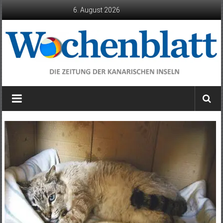
Zum
6. August 2026
Inhalt
springen
Wochenblatt
die
Zeitung
der
Kanarischen
Inseln