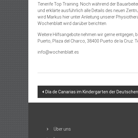
Tenerife Top Training. Noch während der Bauarbeite
und erklärte ausführlich alle Details des neuen Zent
wird Markus hier unter Anleitung unserer Physiother
Wochenblatt wird darüber berichten.
Weitere Hilfsangebote nehmen wir gerne entgegen, bit
Puerto, Plaza del Charco, 38400 Puerto de la Cruz. Te
info@wochenblatt.es
Beitragsnavigation
Día de Canarias im Kindergarten der Deutsche
Über uns