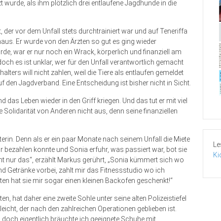
 wurde, als ihm plötzlich drei entlaufene Jagdhunde in die
 der vor dem Unfall stets durchtrainiert war und auf Teneriffa
haus. Er wurde von den Ärzten so gut es ging wieder
de, war er nur noch ein Wrack, körperlich und finanziell am
ch es ist unklar, wer für den Unfall verantwortlich gemacht
ters will nicht zahlen, weil die Tiere als entlaufen gemeldet
 den Jagdverband. Eine Entscheidung ist bisher nicht in Sicht.
s Leben wieder in den Griff kriegen. Und das tut er mit viel
Solidarität von Anderen nicht aus, denn seine finanziellen
erin. Denn als er ein paar Monate nach seinem Unfall die Miete
Le
 bezahlen konnte und Sonia erfuhr, was passiert war, bot sie
Ki
cht nur das“, erzählt Markus gerührt, „Sonia kümmert sich wo
d Getränke vorbei, zahlt mir das Fitnessstudio wo ich
ten hat sie mir sogar einen kleinen Backofen geschenkt!“
, hat daher eine zweite Sohle unter seine alten Polizeistiefel
eicht, der nach den zahlreichen Operationen geblieben ist.
 doch eigentlich bräuchte ich geeignete Schuhe mit