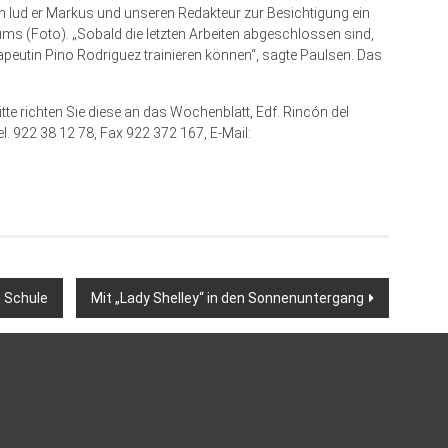
n lud er Markus und unseren Redakteur zur Besichtigung ein
rums (Foto). „Sobald die letzten Arbeiten abgeschlossen sind,
apeutin Pino Rodriguez trainieren können“, sagte Paulsen. Das
te richten Sie diese an das Wochenblatt, Edf. Rincón del
l. 922 38 12 78, Fax 922 372 167, E-Mail:
n Schule
Mit „Lady Shelley“ in den Sonnenuntergang