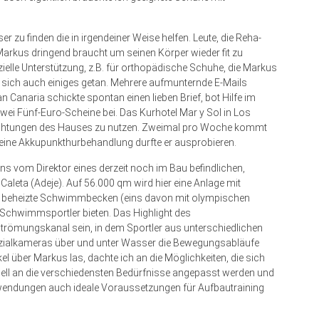
r zu finden die in irgendeiner Weise helfen. Leute, die Reha-
arkus dringend braucht um seinen Körper wieder fit zu
zielle Unterstützung, z.B. für orthopädische Schuhe, die Markus
t sich auch einiges getan. Mehrere aufmunternde E-Mails
n Canaria schickte spontan einen lieben Brief, bot Hilfe im
wei Fünf-Euro-Scheine bei. Das Kurhotel Mar y Sol in Los
nrichtungen des Hauses zu nutzen. Zweimal pro Woche kommt
ine Akkupunkthurbehandlung durfte er ausprobieren.
s vom Direktor eines derzeit noch im Bau befindlichen,
aleta (Adeje). Auf 56.000 qm wird hier eine Anlage mit
e beheizte Schwimmbecken (eins davon mit olympischen
 Schwimmsportler bieten. Das Highlight des
trömungskanal sein, in dem Sportler aus unterschiedlichen
Spezialkameras über und unter Wasser die Bewegungsabläufe
el über Markus las, dachte ich an die Möglichkeiten, die sich
duell an die verschiedensten Bedürfnisse angepasst werden und
wendungen auch ideale Voraussetzungen für Aufbautraining