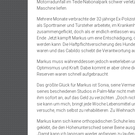
Motorradunfall im Teide-Nationalpark schwer verletzt
Maschine liefen.
Mehrere Monate verbrachte der 32-jährige Ex-Polizist,
als Sporttrainer und Türsteher arbeitete, im Kranken
zusammengeflickt, doch als er endlich entlassen wur
Ende. Jetzt kämpft Markus um eine Entschädigung, do
werden kann. Die Haftpflichtversicherung des Hundehal
waren und das Cabildo schiebt die Verantwortung auf
Markus muss währenddessen jedoch weiterleben und da
Optimismus und Kraft. Dabei kommt er aber ohne die 
Reserven waren schnell aufgebraucht.
Das größte Glück für Markus ist Sonia, seine Vermiet
seines bescheidenen Studios in Palm-Mar nicht mehr
ihm sofort an, auf das Geld zu verzichten. „Doch ni
sie kann um mich, bringt jede Woche Lebensmittel un
versuche, mich selbst zu rehabilitieren. Zu Weihnach
Markus kann sich keine orthopädischen Schuhe leisten
geklebt, die den Höhenunterschied seiner Beine ausgl
„Damit kann ich langsam wieder anfangen zu laufen,