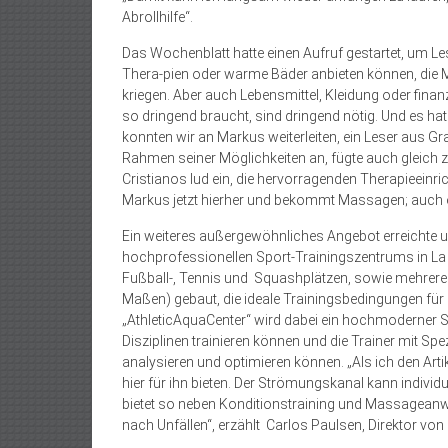
Abrollhilfe“.
Das Wochenblatt hatte einen Aufruf gestartet, um Lese
Thera-pien oder warme Bäder anbieten können, die M
kriegen. Aber auch Lebensmittel, Kleidung oder finan
so dringend braucht, sind dringend nötig. Und es ha
konnten wir an Markus weiterleiten, ein Leser aus Gra
Rahmen seiner Möglichkeiten an, fügte auch gleich z
Cristianos lud ein, die hervorragenden Therapieei
Markus jetzt hierher und bekommt Massagen; auch e
Ein weiteres außergewöhnliches Angebot erreichte un
hochprofessionellen Sport-Trainingszentrums in La C
Fußball-, Tennis und Squashplätzen, sowie mehrer
Maßen) gebaut, die ideale Trainingsbedingungen für
„AthleticAquaCenter“ wird dabei ein hochmoderner S
Disziplinen trainieren können und die Trainer mit 
analysieren und optimieren können. „Als ich den Artik
hier für ihn bieten. Der Strömungskanal kann indivi
bietet so neben Konditionstraining und Massagean
nach Unfällen“, erzählt Carlos Paulsen, Direktor von