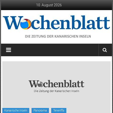
Zum
10. August 2026
Inhalt
springen
Wochenblatt
die
Zeitung
der
Kanarischen
Inseln
Kanarische Inseln
Panorama
Teneriffa