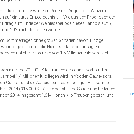
mengen schon Prognosen für die Ernteergebnisse gestellt.
ers, die durch unerwarteten Regen im August den Winzern
och auf ein gutes Ernteergebnis ein. Wie aus den Prognosen der
er Ertrag zum Ende der Weinleseperiode dieses Jahr bis auf 5,1
hr rund 20% mehr bedeuten würde.
 dem Sommerregen ohne großen Schaden davon. Einzige
wo infolge der durch die Niederschläge begünstigten
onsten übliche Ernteertrag von 1,5 Millionen Kilo wird sich
aison mit rund 700.000 Kilo Trauben gerechnet, während in
Jahr bei 1,4 Millionen Kilo liegen wird. In Ycoden-Daute-Isora
von Güímar sind die Aussichten besonders gut. Hier könnte
Le
h zu 2014 (315.000 Kilo) eine beachtliche Steigerung bedeuten
Ki
rden 2014 insgesamt 1,6 Millionen Kilo Trauben gelesen, und