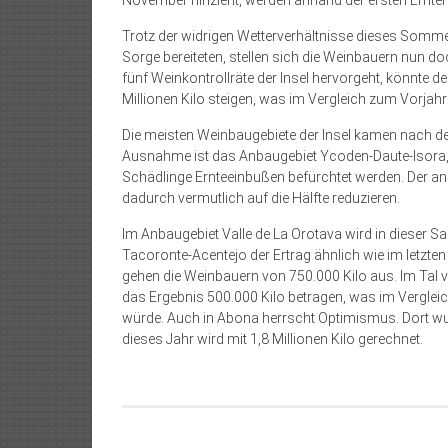
November hinzieht, werden anhand der ersten Ernte
Trotz der widrigen Wetterverhältnisse dieses Somm
Sorge bereiteten, stellen sich die Weinbauern nun d
fünf Weinkontrollräte der Insel hervorgeht, könnte d
Millionen Kilo steigen, was im Vergleich zum Vorja
Die meisten Weinbaugebiete der Insel kamen nach
Ausnahme ist das Anbaugebiet Ycoden-Daute-Isora, 
Schädlinge Ernteeinbußen befürchtet werden. Der ans
dadurch vermutlich auf die Hälfte reduzieren.
Im Anbaugebiet Valle de La Orotava wird in dieser S
Tacoronte-Acentejo der Ertrag ähnlich wie im letzten 
gehen die Weinbauern von 750.000 Kilo aus. Im Tal 
das Ergebnis 500.000 Kilo betragen, was im Vergleic
würde. Auch in Abona herrscht Optimismus. Dort wu
dieses Jahr wird mit 1,8 Millionen Kilo gerechnet.