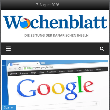
Zum
7. August 2026
Inhalt
springen
Wochenblatt
die
Zeitung
der
Kanarischen
Inseln
Spanien