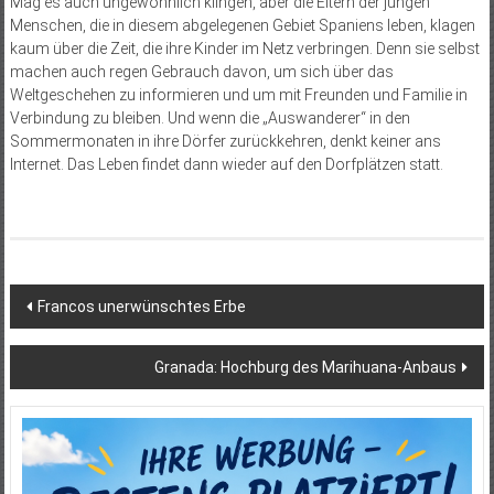
Mag es auch ungewöhnlich klingen, aber die Eltern der jungen
Menschen, die in diesem abgelegenen Gebiet Spaniens leben, klagen
kaum über die Zeit, die ihre Kinder im Netz verbringen. Denn sie selbst
machen auch regen Gebrauch davon, um sich über das
Weltgeschehen zu informieren und um mit Freunden und Familie in
Verbindung zu bleiben. Und wenn die „Auswanderer“ in den
Sommermonaten in ihre Dörfer zurückkehren, denkt keiner ans
Internet. Das Leben findet dann wieder auf den Dorfplätzen statt.
Beitragsnavigation
Francos unerwünschtes Erbe
Granada: Hochburg des Marihuana-Anbaus