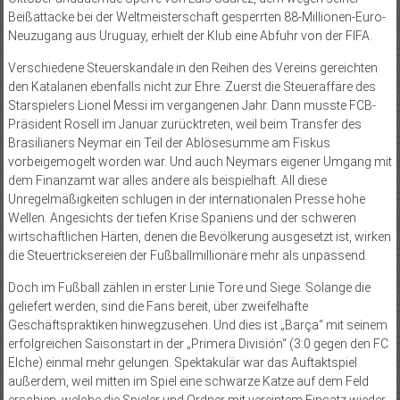
Beißattacke bei der Weltmeisterschaft gesperrten 88-Millionen-Euro-
Neuzugang aus Uruguay, erhielt der Klub eine Abfuhr von der FIFA.
Verschiedene Steuerskandale in den Reihen des Vereins gereichten
den Katalanen ebenfalls nicht zur Ehre. Zuerst die Steueraffäre des
Starspielers Lionel Messi im vergangenen Jahr. Dann musste FCB-
Präsident Rosell im Januar zurücktreten, weil beim Transfer des
Brasilianers Neymar ein Teil der Ablösesumme am Fiskus
vorbeigemogelt worden war. Und auch Neymars eigener Umgang mit
dem Finanzamt war alles andere als beispielhaft. All diese
Unregelmäßigkeiten schlugen in der internationalen Presse hohe
Wellen. Angesichts der tiefen Krise Spaniens und der schweren
wirtschaftlichen Härten, denen die Bevölkerung ausgesetzt ist, wirken
die Steuertricksereien der Fußballmillionäre mehr als unpassend.
Doch im Fußball zählen in erster Linie Tore und Siege. Solange die
geliefert werden, sind die Fans bereit, über zweifelhafte
Geschäftspraktiken hinwegzusehen. Und dies ist „Barça“ mit seinem
erfolgreichen Saisonstart in der „Primera División“ (3:0 gegen den FC
Elche) einmal mehr gelungen. Spektakulär war das Auftaktspiel
außerdem, weil mitten im Spiel eine schwarze Katze auf dem Feld
erschien, welche die Spieler und Ordner mit vereintem Einsatz wieder