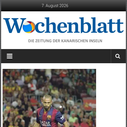
Zum
7. August 2026
Inhalt
springen
Wochenblatt
die
Zeitung
der
Kanarischen
Inseln