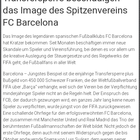
das Image des Spitzenvereins
FC Barcelona
Das Image des legendären spanischen Fußballklubs FC Barcelona
hat Kratzer bekommen. Seit Monaten beschäftigen immer neue
Skandale um Spieler und Vereinsführung, bei denen es vor allem um
die kreative Auslegung der Steuergesetze und des Regelwerks der
FIFA geht, die Fußballfans in aller Welt.
Barcelona – Jüngstes Beispiel ist die einjährige Transfersperre plus
Bußgeld von 450.000 Schweizer Franken, die der Weltfußballverband
FIFA über „Barça“ verhängte, weil sich der Verein bei der Verpflichtung
minderjähriger Spieler nicht an die Regeln hielt. Der Einspruch des
FCB, der dadurch gezwungen wird, ein ganzes Jahr lang keine neuen
Spieler zu verpflichten, wurde jüngst von der FIFA zurückgewiesen.
Eine schallende Ohrfeige für den erfolgsverwöhnten FC Barcelona,
der zusammen mit Manchester United und Real Madrid das Trio der
berühmtesten Fußballmannschaften der Welt bildet. Nicht jedoch die
erste Ohrfeige, denn auch mit seinem Widerspruch gegen die bis
Oktober andauernde Sperre von Luis Suárez, dem wegen seiner