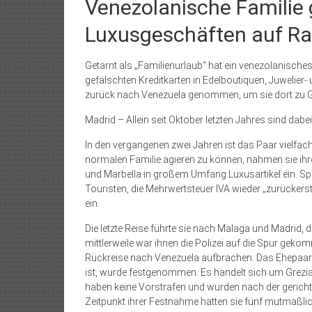
Venezolanische Familie 
Luxusgeschäften auf R
Getarnt als „Familienurlaub“ hat ein venezolanische
gefälschten Kreditkarten in Edelboutiquen, Juwelier
zurück nach Venezuela genommen, um sie dort zu 
Madrid – Allein seit Oktober letzten Jahres sind 
In den vergangenen zwei Jahren ist das Paar vielfa
normalen Familie agieren zu können, nahmen sie ihre 
und Marbella in großem Umfang Luxusartikel ein. Spä
Touristen, die Mehrwertsteuer IVA wieder „zurückerst
ein.
Die letzte Reise führte sie nach Malaga und Madrid, 
mittlerweile war ihnen die Polizei auf die Spur gekom
Rückreise nach Venezuela aufbrachen. Das Ehepaar u
ist, wurde festgenommen. Es handelt sich um Grezia A
haben keine Vorstrafen und wurden nach der gericht
Zeitpunkt ihrer Festnahme hatten sie fünf mutmaßlic