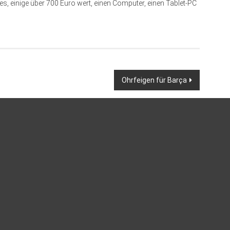
, einige über 700 Euro wert, einen Computer, einen Tablet-PC
Ohrfeigen für Barça