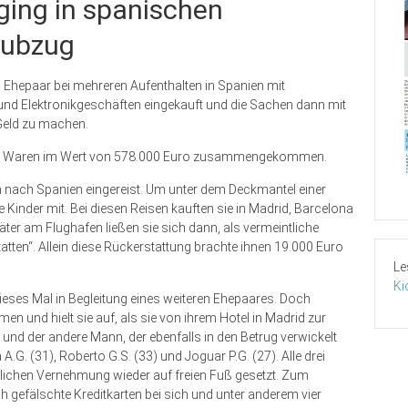
ging in spanischen
aubzug
s Ehepaar bei mehreren Aufenthalten in Spanien mit
- und Elektronikgeschäften eingekauft und die Sachen dann mit
Geld zu machen.
dabei Waren im Wert von 578.000 Euro zusammengekommen.
ch nach Spanien eingereist. Um unter dem Deckmantel einer
Kinder mit. Bei diesen Reisen kauften sie in Madrid, Barcelona
ter am Flughafen ließen sie sich dann, als vermeintliche
atten“. Allein diese Rückerstattung brachte ihnen 19.000 Euro
Le
Ki
dieses Mal in Begleitung eines weiteren Ehepaares. Doch
men und hielt sie auf, als sie von ihrem Hotel in Madrid zur
nd der andere Mann, der ebenfalls in den Betrug verwickelt
.G. (31), Roberto G.S. (33) und Joguar P.G. (27). Alle drei
lichen Vernehmung wieder auf freien Fuß gesetzt. Zum
h gefälschte Kreditkarten bei sich und unter anderem vier