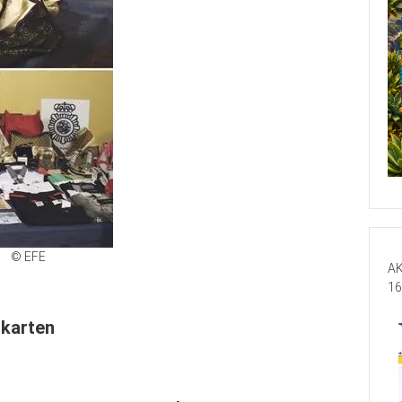
© EFE
AK
16
tkarten