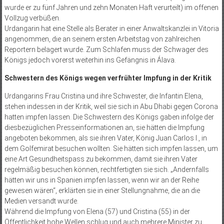
wurde er zu fünf Jahren und zehn Monaten Haft verurteilt) im offenen
Vollzug verbüßen.
Urdangarin hat eine Stelle als Berater in einer Anwaltskanzlei in Vitoria
angenommen, die an seinem ersten Arbeitstag von zahlreichen
Reportern belagert wurde. Zum Schlafen muss der Schwager des
Königs jedoch vorerst weiterhin ins Gefängnis in Álava.
Schwestern des Königs wegen verfrühter Impfung in der Kritik
Urdangarins Frau Cristina und ihre Schwester, die Infantin Elena,
stehen indessen in der Kritik, weil sie sich in Abu Dhabi gegen Corona
hatten impfen lassen. Die Schwestern des Königs gaben infolge der
diesbezüglichen Presseinformationen an, sie hätten die Impfung
angeboten bekommen, als sie ihren Vater, König Juan Carlos I., in
dem Golfemirat besuchen wollten. Sie hätten sich impfen lassen, um
eine Art Gesundheitspass zu bekommen, damit sie ihren Vater
regelmäßig besuchen können, rechtfertigten sie sich. „Andernfalls
hätten wir uns in Spanien impfen lassen, wenn wir an der Reihe
gewesen wären“, erklärten sie in einer Stellungnahme, die an die
Medien versandt wurde.
Während die Impfung von Elena (57) und Cristina (55) in der
Öffentlichkeit hohe Wellen schlug und auch mehrere Minister zu