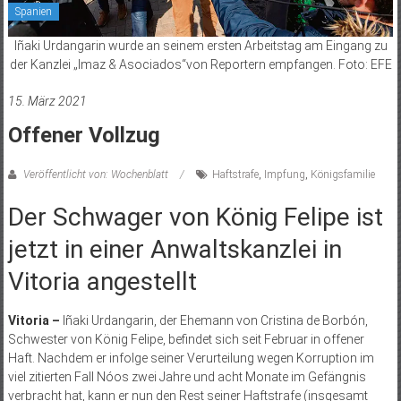
Spanien
Iñaki Urdangarin wurde an seinem ersten Arbeitstag am Eingang zu
der Kanzlei „Imaz & Asociados“von Reportern empfangen. Foto: EFE
15. März 2021
Offener Vollzug
Veröffentlicht von: Wochenblatt
Haftstrafe
,
Impfung
,
Königsfamilie
Der Schwager von König Felipe ist
jetzt in einer Anwaltskanzlei in
Vitoria angestellt
Vitoria –
Iñaki Urdangarin, der Ehemann von Cristina de Borbón,
Schwester von König Felipe, befindet sich seit Februar in offener
Haft. Nachdem er infolge seiner Verurteilung wegen Korruption im
viel zitierten Fall Nóos zwei Jahre und acht Monate im Gefängnis
verbracht hat, kann er nun den Rest seiner Haftstrafe (insgesamt