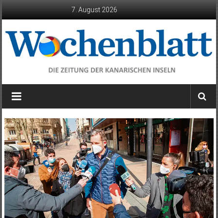
Zum
7. August 2026
Inhalt
springen
Wochenblatt
die
Zeitung
der
Kanarischen
Inseln