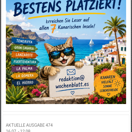
AKTUELLE AUSGABE 474
16.07. - 12.08.