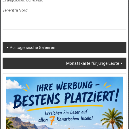
Evangelische Gemeinde
Teneriffa Nord
Beitragsnavigation
Portugiesische Galeeren
Monatskarte für junge Leute