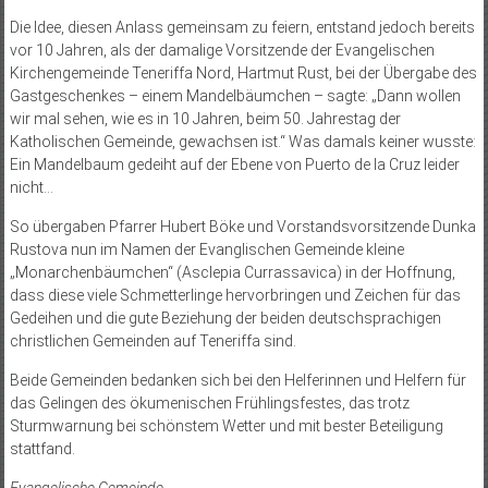
Die Idee, diesen Anlass gemeinsam zu feiern, entstand jedoch bereits
vor 10 Jahren, als der damalige Vorsitzende der Evangelischen
Kirchengemeinde Teneriffa Nord, Hartmut Rust, bei der Übergabe des
Gastgeschenkes – einem Mandelbäumchen – sagte: „Dann wollen
wir mal sehen, wie es in 10 Jahren, beim 50. Jahrestag der
Katholischen Gemeinde, gewachsen ist.“ Was damals keiner wusste:
Ein Mandelbaum gedeiht auf der Ebene von Puerto de la Cruz leider
nicht…
So übergaben Pfarrer Hubert Böke und Vorstandsvorsitzende Dunka
Rustova nun im Namen der Evanglischen Gemeinde kleine
„Monarchenbäumchen“ (Asclepia Currassavica) in der Hoffnung,
dass diese viele Schmetterlinge hervorbringen und Zeichen für das
Gedeihen und die gute Beziehung der beiden deutschsprachigen
christlichen Gemeinden auf Teneriffa sind.
Beide Gemeinden bedanken sich bei den Helferinnen und Helfern für
das Gelingen des ökumenischen Frühlingsfestes, das trotz
Sturmwarnung bei schönstem Wetter und mit bester Beteiligung
stattfand.