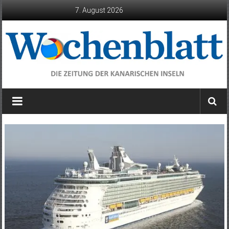
Zum
7. August 2026
Inhalt
springen
Wochenblatt
die
Zeitung
der
Kanarischen
Inseln