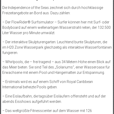
Die Independence of the Seas zeichnet sich durch hochklassige
Freizeitangebote an Bord aus. Dazu zählen:
– Der FlowRider® Surfsimulator – Surfer können hier mit Surf- oder
Bodyboard auf einem wellenartigen Wasserstrahl reiten, der 132.500
Liter Wasser pro Minute umwälzt.
– Der interaktive Skulpturengarten: Leuchtend bunte Skulpturen, die
im H20 Zone Wasserpark gleichzeitig als interaktive Wasserfontänen
fungieren.
– Whirlpools, die – frei tragend – aus 34 Metern Höhe einen Blick auf
das Meer bieten. Sie sind Teil des „Solariums“, einer Wasseroase für
Erwachsene mit einem Pool und Hängematten zur Entspannung.
– Erstmals wird es auf einem Schiff von Royal Caribbean
International beheizte Pools geben.
– Eine Eislaufbahn, die tagsüber Eisläufern offensteht und auf der
abends Eisshows aufgeführt werden.
– Das weltgrößte Fitness­center auf dem Wasser mit 126