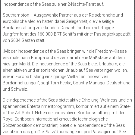
Independence of the Seas zu einer 2-Nächte-Fahrt auf.
Southampton – Ausgewählte Partner aus der Reisebranche und
europäische Medien hatten dabei Gelegenheit, die vielseitige
Bordausstattung zu erkunden. Danach fand die mehrtägige
Jungfernfahrt des 160.000-BRT-Schiffs mit einer Passagierkapazität
von 3634 Gästen statt.
„Mit der Independence of the Seas bringen wir die Freedom-Klasse
erstmals nach Europa und setzen damit neue Maßstäbe auf dem
hiesigen Markt. Die Independence of the Seas bietet Urlaubern, die
einen aktiven und erlebnisreichen Urlaub auf See verbringen wollen,
eine in Europa bislang einzigartige Vielfalt an innovativen
Bordeinrichtungen“, sagt Tom Fecke, Country Manager Deutschland
und Schweiz.
Die Independence of the Seas bietet aktive Erholung, Wellness und ein
spannendes Entertainmentprogramm, komprimiert auf einem State-
of-the-Art-Schiff. Neben der innovativen Bordausstattung, mit der
Royal Caribbean International erneut die technologische
Spitzenposition demons­triert, bietet die Independence of the Seas
zusätzlich das größte Platz/Raumangebot pro Passagier auf See.