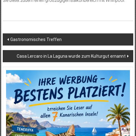
Sie bietet zudem einen großzügigen Balkonbereich mit Whirlpool.
Beitragsnavigation
Gastronomisches Treffen
Casa Lercaro in La Laguna wurde zum Kulturgut ernannt