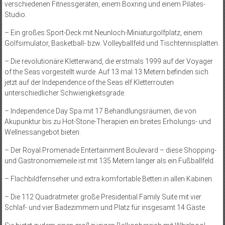
verschiedenen Fitnessgeräten, einem Boxring und einem Pilates-
Studio.
– Ein großes Sport-Deck mit Neunloch-Miniaturgolfplatz, einem
Golfsimulator, Basketball- bzw. Volleyballfeld und Tischtennisplatten.
– Die revolutionäre Kletterwand, die erstmals 1999 auf der Voyager
of the Seas vorgestellt wurde. Auf 13 mal 13 Metern befinden sich
jetzt auf der Independence of the Seas elf Kletterrouten
unterschiedlicher Schwierigkeitsgrade.
– Independence Day Spa mit 17 Behandlungsräumen, die von
Akupunktur bis zu Hot-Stone-Therapien ein breites Erholungs- und
Wellness­angebot bieten.
– Der Royal Promenade Entertainment Boulevard – diese Shopping-
und Gastronomiemeile ist mit 135 Metern länger als ein Fußballfeld.
– Flachbildfernseher und extra komfortable Betten in allen Kabinen.
– Die 112 Quadratmeter große Presidential Family Suite mit vier
Schlaf- und vier Badezimmern und Platz für insgesamt 14 Gäste.