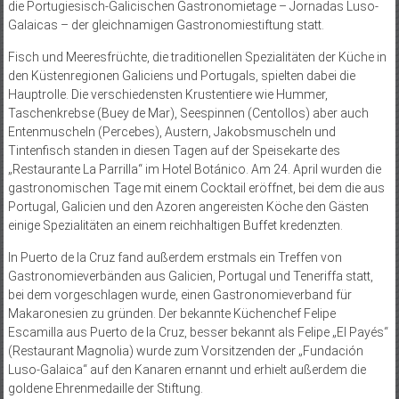
die Portugiesisch-Galicischen Gastronomietage – Jornadas Luso-
Galaicas – der gleichnamigen Gastronomiestiftung statt.
Fisch und Meeresfrüchte, die traditionellen Spezialitäten der Küche in
den Küstenregionen Galiciens und Portugals, spielten dabei die
Hauptrolle. Die verschiedensten Krustentiere wie Hummer,
Taschenkrebse (Buey de Mar), Seespinnen (Centollos) aber auch
Entenmuscheln (Percebes), Austern, Jakobsmuscheln und
Tintenfisch standen in diesen Tagen auf der Speisekarte des
„Restaurante La Parrilla“ im Hotel Botánico. Am 24. April wurden die
gastronomischen Tage mit einem Cocktail eröffnet, bei dem die aus
Portugal, Galicien und den Azoren angereis­ten Köche den Gästen
einige Spezialitäten an einem reichhaltigen Buffet kredenzten.
In Puerto de la Cruz fand außerdem erstmals ein Treffen von
Gastronomieverbänden aus Galicien, Portugal und Teneriffa statt,
bei dem vorgeschlagen wurde, einen Gastronomieverband für
Makaronesien zu gründen. Der bekannte Küchenchef Felipe
Escamilla aus Puerto de la Cruz, besser bekannt als Felipe „El Payés“
(Restaurant Magnolia) wurde zum Vorsitzenden der „Fundación
Luso-Galaica“ auf den Kanaren ernannt und erhielt außerdem die
goldene Ehrenmedaille der Stiftung.