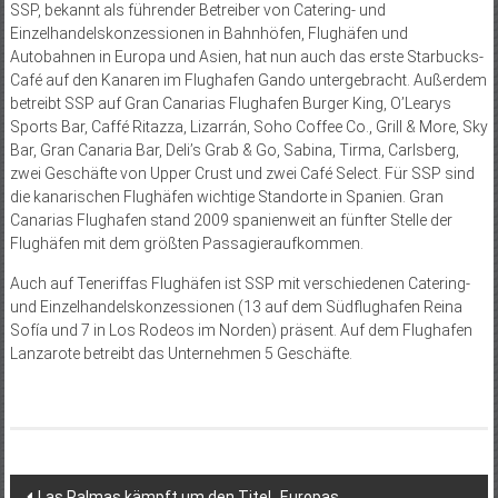
SSP, bekannt als führender Betreiber von Catering- und
Einzelhandelskonzessionen in Bahnhöfen, Flughäfen und
Autobahnen in Europa und Asien, hat nun auch das erste Starbucks-
Café auf den Kanaren im Flughafen Gando untergebracht. Außerdem
betreibt SSP auf Gran Canarias Flughafen Burger King, O’Learys
Sports Bar, Caffé Ritazza, Lizarrán, Soho Coffee Co., Grill & More, Sky
Bar, Gran Canaria Bar, Deli’s Grab & Go, Sabina, Tirma, Carlsberg,
zwei Geschäfte von Upper Crust und zwei Café Select. Für SSP sind
die kanarischen Flughäfen wichtige Standorte in Spanien. Gran
Canarias Flughafen stand 2009 spanienweit an fünfter Stelle der
Flughäfen mit dem größten Passagieraufkommen.
Auch auf Teneriffas Flughäfen ist SSP mit verschiedenen Catering-
und Einzelhandelskonzessionen (13 auf dem Südflughafen Reina
Sofía und 7 in Los Rodeos im Norden) präsent. Auf dem Flughafen
Lanzarote betreibt das Unternehmen 5 Geschäfte.
Beitragsnavigation
Las Palmas kämpft um den Titel „Europas