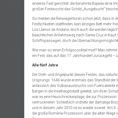
anderes Fest gerichtet: die berühmte Bajada de la Vír
großen Festwoche das Schild „Ausgebucht“ bescher
So melden die Reiseagenturen schon jetzt, dass in 
Festlichkeiten stattfinden, kein einziges Bett mehr f
Los Llanos de Aridane, doch auch die werden täglic
beachtlichen Anfahrtsweg nach Santa Cruz in Kauf
Schiffspassagen, doch die Übernachtungsmöglichkeit
Wie man so einen Erfolgs­cocktail mixt? Man nehme e
ein Fest, das auf das 17. Jahrhundert zurückgeht – und
Alle fünf Jahre
Der Dreh- und Angelpunkt dieses Festes, das natürlich
Ursprungs. 1646 wurde erstmals das Standbild der I
anlässlich des Vulkanausbruchs von Fuencaliente in 
Bergen in die Inselhauptstadt geleitet, um ihren Sch
war es eine Heuschreckenplage, die zur Prozession füh
vertrockneten. Schließlich ordnete der damalige Bi
und in diesem Jahr 2010 ist es wieder soweit. Am 4.
die große Romería-Prozession über die alten Wege v