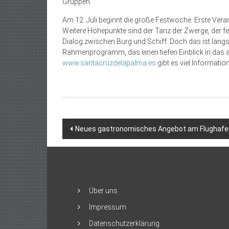
Gruppen.
Am 12. Juli beginnt die große Festwoche. Erste Vera
Weitere Höhepunkte sind der Tanz der Zwerge, der feier
Dialog zwischen Burg und Schiff. Doch das ist längst 
Rahmenprogramm, das einen tiefen Einblick in das al
www.santacruzdelapalma.es
gibt es viel Informat
Beitragsnavigation
Neues gastronomisches Angebot am Flughafen
Über uns
Impressum
Datenschutzerklärung