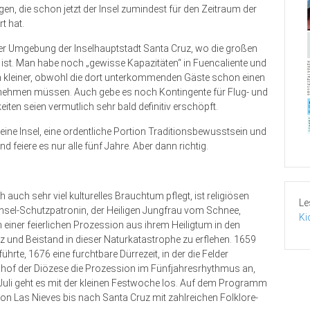
gen, die schon jetzt der Insel zumindest für den Zeitraum der
t hat.
der Umgebung der Inselhauptstadt Santa Cruz, wo die großen
rei ist. Man habe noch „gewisse Kapazitäten“ in Fuencaliente und
h kleiner, obwohl die dort unterkommenden Gäste schon einen
 nehmen müssen. Auch gebe es noch Kontingente für Flug- und
en seien vermutlich sehr bald definitiv erschöpft.
ine Insel, eine ordentliche Portion Traditionsbewusstsein und
 feiere es nur alle fünf Jahre. Aber dann richtig.
 auch sehr viel kulturelles Brauchtum pflegt, ist religiösen
Le
nsel-Schutzpatronin, der Heiligen Jungfrau vom Schnee,
Ki
einer feierlichen Prozession aus ihrem Heiligtum in den
utz und Beistand in dieser Naturkatastrophe zu erflehen. 1659
rte, 1676 eine furchtbare Dürrezeit, in der die Felder
schof der Diözese die Prozession im Fünfjahresrhythmus an,
 Juli geht es mit der kleinen Festwoche los. Auf dem Programm
on Las Nieves bis nach Santa Cruz mit zahlreichen Folklore-