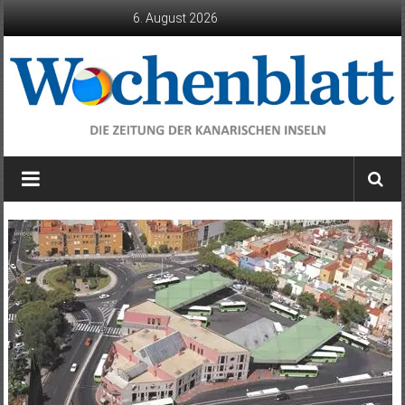
Zum
6. August 2026
Inhalt
springen
Wochenblatt
die
Zeitung
der
Kanarischen
Inseln