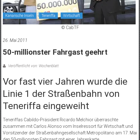
Kanarische Inseln
Teneriffa
Wirtschaft
© CabTF
26. Mai 2011
50-millionster Fahrgast geehrt
Veröffentlicht von: Wochenblatt
Vor fast vier Jahren wurde die
Linie 1 der Straßenbahn von
Teneriffa eingeweiht
Teneriffas Cabildo-Präsident Ricardo Melchior überraschte
zusammen mit Carlos Alonso vom Inselressort für Wirtschaft und
Vorsitzender der Straßenbahngesellschaft Metropolitano am 17. Mai
den 50-millionsten Fahrgast mit einer Jahreskarte.