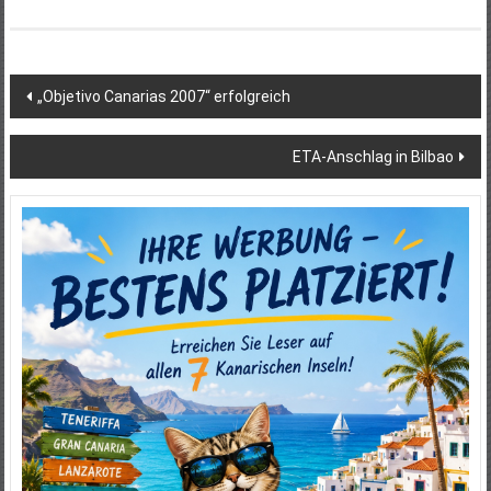
Beitragsnavigation
„Objetivo Canarias 2007“ erfolgreich
ETA-Anschlag in Bilbao