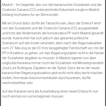
Madrid – Im Gegenteil, das von den kanarischen Sozialisten und der
Coalición Canaria (CC) unterzeichnete Dokument sorgte in Madrid
bislang höchstens für ein Stirnrunzeln.
Mit ein Grund dafür dürfte die Tatsache sein, dass der Entwurf einst
von den Sozialisten und der Coalición Canaria (CC) ausgearbeitet
und trotz des Widerstands der konservative PP nach Madrid gesandt
wurde. Inzwischen hat sich jedoch das gesamte politische
Szenarium auf den Inseln verändert, denn nach den Regionalwahlen
vom 27. Mai zog es die CC trotz langgehegter Feindschaft vor, mit der
PP in Koalition zu gehen, um das Regierungszepter nicht in die Hände
der Sozialisten abgeben zu müssen. In Madrid regieren nun aber
unglücklicherweise immer noch die Sozialisten mit Ministerpräsident
José Luis Rodríguez Zapatero an der Spitze. Dass die es der neuen
kanarischen Regierungskoalition jetzt wohl nicht allzu leicht machen
wollen, ihre neuen Autonomiestatuten durchzusetzen, dürfte
nachvollziehbar sein.
Auf den Kanaren wird die Ausarbeitung eines neuen Entwurfs nun
noch einmal von vorne beginnen müssen.