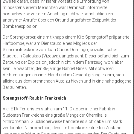
Zweifel daran, dass ihr klarer Vorsatz die Ermordung von
mindestens einem Menschen war. Demnach informierte
beispielsweise vor dem Anschlag nicht wie sonst üblich ein
anonymer Anrufer über den Ort und ungefähren Zeitpunkt der
Bombenexplosion.
Der Sprengkörper, eine mit knapp einem Kilo Sprengstoff präparierte
Haftbombe, war am Dienstauto eines Mitglieds der
Sicherheitseskorte von Juan Carlos Domingo, sozialistischer
Stadtrat in Galdakao (Vizcaya), angebracht. Dieser befand sich zum
Zeitpunkt der Explosion jedoch nicht in dem Fahrzeug, wohl aber
sein Leibwächter, der 36-jährige Gabriel Ginés. Mit schweren
Verbrennungen an einer Hand und im Gesicht gelang es ihm, sich
alleine aus dem brennenden Auto zu hieven und in eine nahe gelegene
Bar zu retten.
Sprengstoff-Raub in Frankreich
Vier ETA-Terroristen stahlen am 11. Oktober in einer Fabrik im
Südosten Frankreichs eine große Menge der Chemikalie
Nithromethan. Glücklicherweise handelte es sich dabei um stark
verdünntes Nithromethan, denn im hochkonzentrierten Zustand
kann es perfekt zum Bombenbau verwendet werden. Der Container