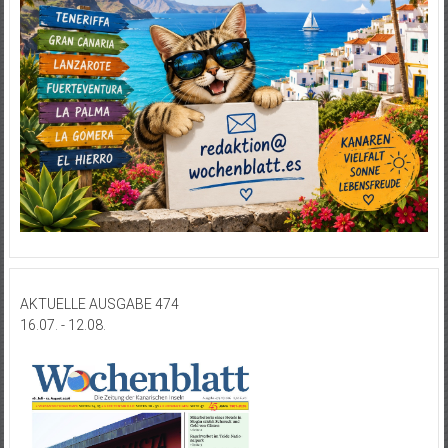
AKTUELLE AUSGABE 474
16.07. - 12.08.