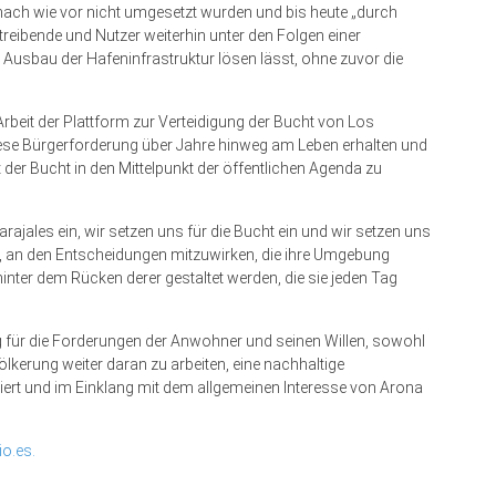
h wie vor nicht umgesetzt wurden und bis heute „durch
ibende und Nutzer weiterhin unter den Folgen einer
 Ausbau der Hafeninfrastruktur lösen lässt, ohne zuvor die
beit der Plattform zur Verteidigung der Bucht von Los
iese Bürgerforderung über Jahre hinweg am Leben erhalten und
 der Bucht in den Mittelpunkt der öffentlichen Agenda zu
rajales ein, wir setzen uns für die Bucht ein und wir setzen uns
 an den Entscheidungen mitzuwirken, die ihre Umgebung
hinter dem Rücken derer gestaltet werden, die sie jeden Tag
g für die Forderungen der Anwohner und seinen Willen, sowohl
lkerung weiter daran zu arbeiten, eine nachhaltige
tiert und im Einklang mit dem allgemeinen Interesse von Arona
io.es.