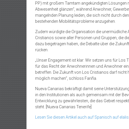
PP) mit großem Tamtam angekündigten Lösungen nac
Abwesenheit glänzen“, während Anwohner, Gewerbetre
mangelnden Planung leiden, die sich nicht durch den
bestehenden Mobilitätsprobleme anzugehen.
Zudem würdigte die Organisation die unermüdliche Ar
Cristianos sowie aller Personen und Gruppen, die d
dazu beigetragen haben, die Debatte über die Zukunft
rücken.
„Unser Engagement ist klar: Wir setzen uns für Los Ta
für das Recht der Anwohnerinnen und Anwohner ein,
betreffen. Die Zukunft von Los Cristianos darf nicht 
möglich machen“, schloss Fariña.
Nueva Canarias bekräftigt damit seine Unterstützun
in den Institutionen als auch gemeinsam mit der Bevö
Entwicklung zu gewährleisten, die das Gebiet respek
steht. [Nueva Canarias Tenerife]
Lesen Sie diesen Artikel auch auf Spanisch auf elalis