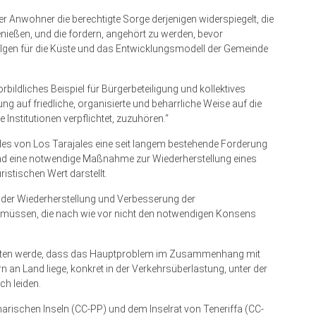
der Anwohner die berechtigte Sorge derjenigen widerspiegelt, die
enießen, und die fordern, angehört zu werden, bevor
Folgen für die Küste und das Entwicklungsmodell der Gemeinde
rbildliches Beispiel für Bürgerbeteiligung und kollektives
g auf friedliche, organisierte und beharrliche Weise auf die
e Institutionen verpflichtet, zuzuhören.“
des von Los Tarajales eine seit langem bestehende Forderung
d eine notwendige Maßnahme zur Wiederherstellung eines
stischen Wert darstellt.
n der Wiederherstellung und Verbesserung der
 müssen, die nach wie vor nicht den notwendigen Konsens
intreten werde, dass das Hauptproblem im Zusammenhang mit
 an Land liege, konkret in der Verkehrsüberlastung, unter der
ch leiden.
narischen Inseln (CC-PP) und dem Inselrat von Teneriffa (CC-