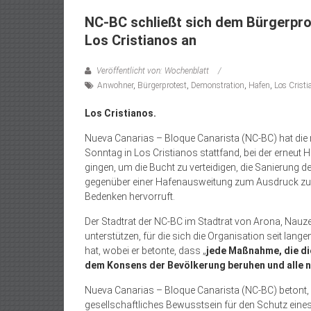
NC-BC schließt sich dem Bürgerpr
Los Cristianos an
Veröffentlicht von: Wochenblatt
Anwohner
,
Bürgerprotest
,
Demonstration
,
Hafen
,
Los Cristi
Los Cristianos.
Nueva Canarias – Bloque Canarista (NC-BC) hat di
Sonntag in Los Cristianos stattfand, bei der erneu
gingen, um die Bucht zu verteidigen, die Sanierung 
gegenüber einer Hafenausweitung zum Ausdruck zu b
Bedenken hervorruft.
Der Stadtrat der NC-BC im Stadtrat von Arona, Nauz
unterstützen, für die sich die Organisation seit lang
hat, wobei er betonte, dass „
jede Maßnahme, die die
dem Konsens der Bevölkerung beruhen und alle 
Nueva Canarias – Bloque Canarista (NC-BC) betont, 
gesellschaftliches Bewusstsein für den Schutz eine