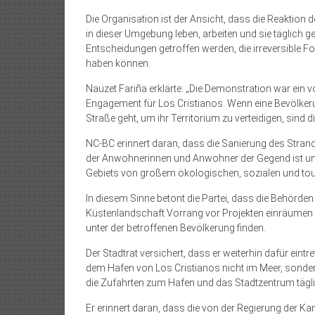
Die Organisation ist der Ansicht, dass die Reaktion 
in dieser Umgebung leben, arbeiten und sie täglich g
Entscheidungen getroffen werden, die irreversible 
haben können.
Nauzet Fariña erklärte: „Die Demonstration war ein vo
Engagement für Los Cristianos. Wenn eine Bevölkerun
Straße geht, um ihr Territorium zu verteidigen, sind di
NC-BC erinnert daran, dass die Sanierung des Stran
der Anwohnerinnen und Anwohner der Gegend ist un
Gebiets von großem ökologischen, sozialen und touri
In diesem Sinne betont die Partei, dass die Behörde
Küstenlandschaft Vorrang vor Projekten einräumen
unter der betroffenen Bevölkerung finden.
Der Stadtrat versichert, dass er weiterhin dafür e
dem Hafen von Los Cristianos nicht im Meer, sondern
die Zufahrten zum Hafen und das Stadtzentrum tägli
Er erinnert daran, dass die von der Regierung der Ka