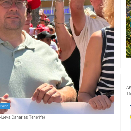
AK
16
rkehr
Nueva Canarias Tenerife)