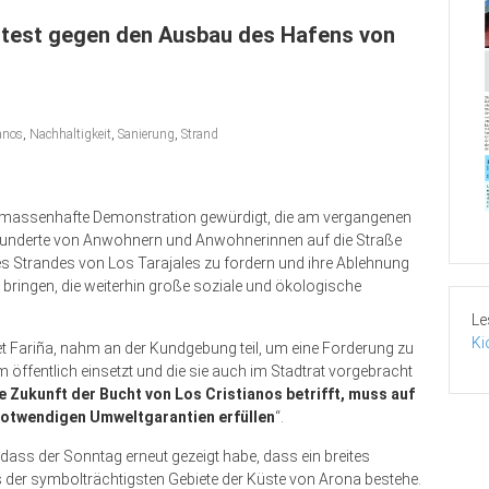
otest gegen den Ausbau des Hafens von
anos
,
Nachhaltigkeit
,
Sanierung
,
Strand
e massenhafte Demonstration gewürdigt, die am vergangenen
t Hunderte von Anwohnern und Anwohnerinnen auf die Straße
des Strandes von Los Tarajales zu fordern und ihre Ablehnung
ringen, die weiterhin große soziale und ökologische
Le
Ki
et Fariña, nahm an der Kundgebung teil, um eine Forderung zu
em öffentlich einsetzt und die sie auch im Stadtrat vorgebracht
 Zukunft der Bucht von Los Cristianos betrifft, muss auf
notwendigen Umweltgarantien erfüllen
“.
dass der Sonntag erneut gezeigt habe, dass ein breites
s der symbolträchtigsten Gebiete der Küste von Arona bestehe.