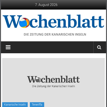
Zum
7. August 2026
Inhalt
springen
Wochenblatt
die
Zeitung
der
Kanarischen
Inseln
Kanarische Inseln
Teneriffa