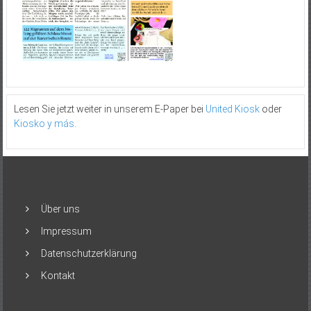
Lesen Sie jetzt weiter in unserem E-Paper bei
United Kiosk
oder
Kiosko y más
.
Über uns
Impressum
Datenschutzerklärung
Kontakt