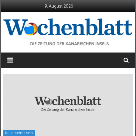
Zum
9. August 2026
Inhalt
springen
Wochenblatt
die
Zeitung
der
Kanarischen
Inseln
Kanarische Inseln