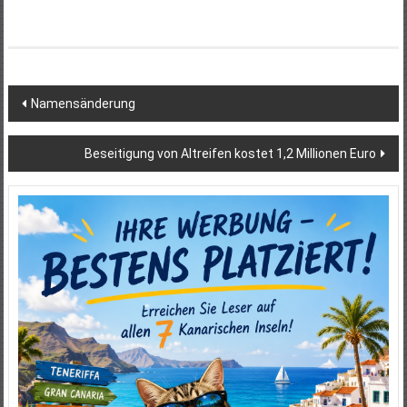
Beitragsnavigation
Namensänderung
Beseitigung von Altreifen kostet 1,2 Millionen Euro