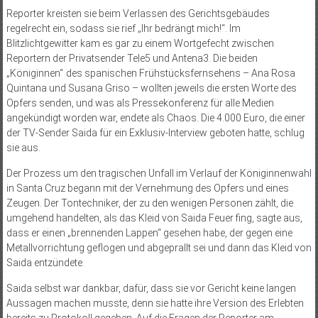
Reporter kreisten sie beim Verlassen des Gerichtsgebäudes
regelrecht ein, sodass sie rief „Ihr bedrängt mich!“. Im
Blitzlichtgewitter kam es gar zu einem Wortgefecht zwischen
Reportern der Privatsender Tele5 und Antena3. Die beiden
„Königinnen“ des spanischen Frühstücksfernsehens – Ana Rosa
Quintana und Susana Griso – wollten jeweils die ersten Worte des
Opfers senden, und was als Pressekonferenz für alle Medien
angekündigt worden war, endete als Chaos. Die 4.000 Euro, die einer
der TV-Sender Saida für ein Exklusiv-Interview geboten hatte, schlug
sie aus.
Der Prozess um den tragischen Unfall im Verlauf der Königinnenwahl
in Santa Cruz begann mit der Vernehmung des Opfers und eines
Zeugen. Der Tontechniker, der zu den wenigen Personen zählt, die
umgehend handelten, als das Kleid von Saida Feuer fing, sagte aus,
dass er einen „brennenden Lappen“ gesehen habe, der gegen eine
Metallvorrichtung geflogen und abgeprallt sei und dann das Kleid von
Saida entzündete.
Saida selbst war dankbar, dafür, dass sie vor Gericht keine langen
Aussagen machen musste, denn sie hatte ihre Version des Erlebten