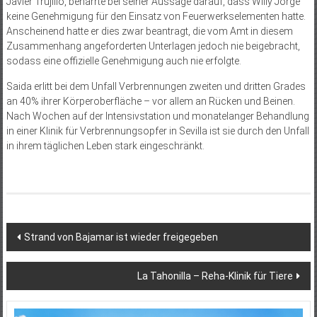
Javier Trujillo, beharrte bei seiner Aussage darauf, dass Willy Jorge
keine Genehmigung für den Einsatz von Feuerwerkselementen hatte.
Anscheinend hatte er dies zwar beantragt, die vom Amt in diesem
Zusammenhang angeforderten Unterlagen jedoch nie beigebracht,
sodass eine offizielle Genehmigung auch nie erfolgte.
Saida erlitt bei dem Unfall Verbrennungen zweiten und dritten Grades
an 40% ihrer Körperoberfläche – vor allem an Rücken und Beinen.
Nach Wochen auf der Intensivstation und monatelanger Behandlung
in einer Klinik für Verbrennungsopfer in Sevilla ist sie durch den Unfall
in ihrem täglichen Leben stark eingeschränkt.
Beitragsnavigation
Strand von Bajamar ist wieder freigegeben
La Tahonilla – Reha-Klinik für Tiere