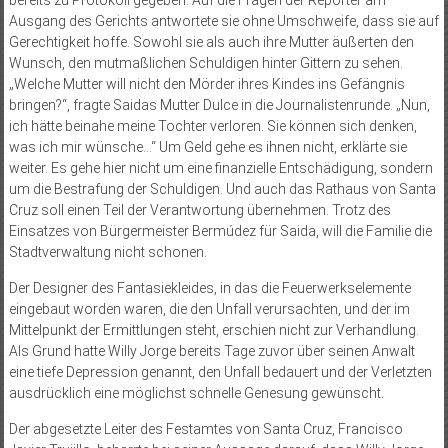
bereits zu Protokoll gegeben. Auf die Fragen der Reporter am
Ausgang des Gerichts antwortete sie ohne Umschweife, dass sie auf
Gerechtigkeit hoffe. Sowohl sie als auch ihre Mutter äußerten den
Wunsch, den mutmaßlichen Schuldigen hinter Gittern zu sehen.
„Welche Mutter will nicht den Mörder ihres Kindes ins Gefängnis
bringen?“, fragte Saidas Mutter Dulce in die Journalistenrunde. „Nun,
ich hätte beinahe meine Tochter verloren. Sie können sich denken,
was ich mir wünsche…“ Um Geld gehe es ihnen nicht, erklärte sie
weiter. Es gehe hier nicht um eine finanzielle Entschädigung, sondern
um die Bestrafung der Schuldigen. Und auch das Rathaus von Santa
Cruz soll einen Teil der Verantwortung übernehmen. Trotz des
Einsatzes von Bürgermeister Bermúdez für Saida, will die Familie die
Stadtverwaltung nicht schonen.
Der Designer des Fantasiekleides, in das die Feuerwerkselemente
eingebaut worden waren, die den Unfall verursachten, und der im
Mittelpunkt der Ermittlungen steht, erschien nicht zur Verhandlung.
Als Grund hatte Willy Jorge bereits Tage zuvor über seinen Anwalt
eine tiefe Depression genannt, den Unfall bedauert und der Verletzten
ausdrücklich eine möglichst schnelle Genesung gewünscht.
Der abgesetzte Leiter des Festamtes von Santa Cruz, Francisco