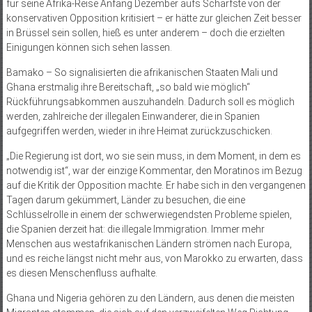
für seine Afrika-Reise Anfang Dezember aufs Schärfste von der
konservativen Opposition kritisiert – er hätte zur gleichen Zeit besser
in Brüssel sein sollen, hieß es unter anderem – doch die erzielten
Einigungen können sich sehen lassen.
Bamako – So signalisierten die afrikanischen Staaten Mali und
Ghana erstmalig ihre Bereitschaft, „so bald wie möglich“
Rückführungsabkommen auszuhandeln. Dadurch soll es möglich
werden, zahlreiche der illegalen Einwanderer, die in Spanien
aufgegriffen werden, wieder in ihre Heimat zurückzuschicken.
„Die Regierung ist dort, wo sie sein muss, in dem Moment, in dem es
notwendig ist“, war der einzige Kommentar, den Moratinos im Bezug
auf die Kritik der Opposition machte. Er habe sich in den vergangenen
Tagen darum gekümmert, Länder zu besuchen, die eine
Schlüsselrolle in einem der schwerwiegendsten Probleme spielen,
die Spanien derzeit hat: die illegale Immigration. Immer mehr
Menschen aus westafrikanischen Ländern strömen nach Europa,
und es reiche längst nicht mehr aus, von Marokko zu erwarten, dass
es diesen Menschenfluss aufhalte.
Ghana und Nigeria gehören zu den Ländern, aus denen die meisten