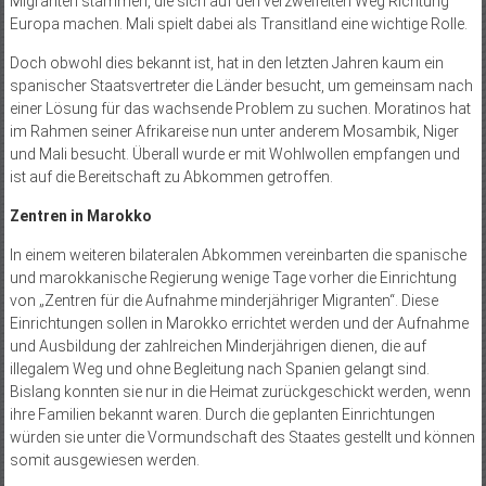
Migranten stammen, die sich auf den verzweifelten Weg Richtung
Europa machen. Mali spielt dabei als Transitland eine wichtige Rolle.
Doch obwohl dies bekannt ist, hat in den letzten Jahren kaum ein
spanischer Staatsvertreter die Länder besucht, um gemeinsam nach
einer Lösung für das wachsende Problem zu suchen. Moratinos hat
im Rahmen seiner Afrikareise nun unter anderem Mosambik, Niger
und Mali besucht. Überall wurde er mit Wohlwollen empfangen und
ist auf die Bereitschaft zu Abkommen getroffen.
Zentren in Marokko
In einem weiteren bilateralen Abkommen vereinbarten die spanische
und marokkanische Regierung wenige Tage vorher die Einrichtung
von „Zentren für die Aufnahme minderjähriger Migranten“. Diese
Einrichtungen sollen in Marokko errichtet werden und der Aufnahme
und Ausbildung der zahlreichen Minderjährigen dienen, die auf
illegalem Weg und ohne Begleitung nach Spanien gelangt sind.
Bislang konnten sie nur in die Heimat zurückgeschickt werden, wenn
ihre Familien bekannt waren. Durch die geplanten Einrichtungen
würden sie unter die Vormundschaft des Staates gestellt und können
somit ausgewiesen werden.