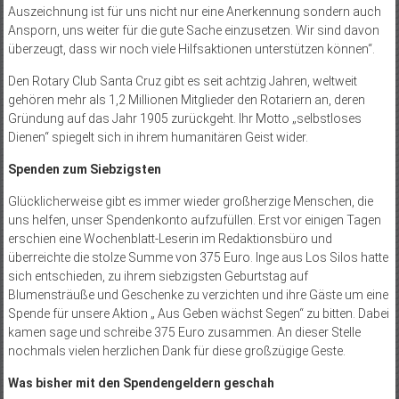
Auszeichnung ist für uns nicht nur eine Anerkennung sondern auch
Ansporn, uns weiter für die gute Sache einzusetzen. Wir sind davon
überzeugt, dass wir noch viele Hilfsaktionen unterstützen können“.
Den Rotary Club Santa Cruz gibt es seit achtzig Jahren, weltweit
gehören mehr als 1,2 Millionen Mitglieder den Rotariern an, deren
Gründung auf das Jahr 1905 zurückgeht. Ihr Motto „selbstloses
Dienen“ spiegelt sich in ihrem humanitären Geist wider.
Spenden zum Siebzigsten
Glücklicherweise gibt es immer wieder großherzige Menschen, die
uns helfen, unser Spendenkonto aufzufüllen. Erst vor einigen Tagen
erschien eine Wochenblatt-Leserin im Redaktionsbüro und
überreichte die stolze Summe von 375 Euro. Inge aus Los Silos hatte
sich entschieden, zu ihrem siebzigs­ten Geburtstag auf
Blumensträuße und Geschenke zu verzichten und ihre Gäste um eine
Spende für unsere Aktion „ Aus Geben wächst Segen“ zu bitten. Dabei
kamen sage und schreibe 375 Euro zusammen. An dieser Stelle
nochmals vielen herzlichen Dank für diese großzügige Geste.
Was bisher mit den Spendengeldern geschah