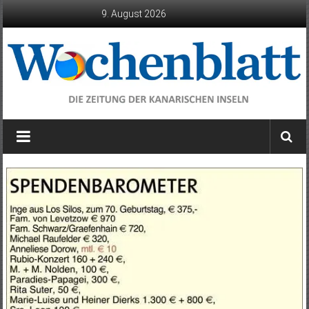
Zum
9. August 2026
Inhalt
springen
Wochenblatt
die
Zeitung
der
Kanarischen
Inseln