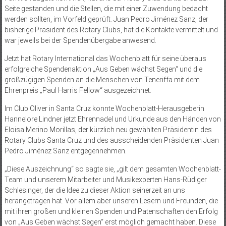
Seite gestanden und die Stellen, die mit einer Zuwendung bedacht
werden sollten, im Vorfeld geprüft. Juan Pedro Jiménez Sanz, der
bisherige Präsident des Rotary Clubs, hat die Kontakte vermittelt und
war jeweils bei der Spendenübergabe anwesend.
Jetzt hat Rotary International das Wochenblatt für seine überaus
erfolgreiche Spendenaktion „Aus Geben wächst Segen“ und die
großzügigen Spenden an die Menschen von Teneriffa mit dem
Ehrenpreis „Paul Harris Fellow“ ausgezeichnet.
Im Club Oliver in Santa Cruz konnte Wochenblatt-Herausgeberin
Hannelore Lindner jetzt Ehrennadel und Urkunde aus den Händen von
Eloisa Merino Morillas, der kürzlich neu gewählten Präsidentin des
Rotary Clubs Santa Cruz und des ausscheidenden Präsidenten Juan
Pedro Jiménez Sanz entgegennehmen.
„Diese Auszeichnung“ so sagte sie, „gilt dem gesamten Wochenblatt-
Team und unserem Mitarbeiter und Musikexperten Hans-Rüdiger
Schlesinger, der die Idee zu dieser Aktion seinerzeit an uns
herangetragen hat. Vor allem aber unseren Lesern und Freunden, die
mit ihren großen und kleinen Spenden und Patenschaften den Erfolg
von „Aus Geben wächst Segen“ erst möglich gemacht haben. Diese