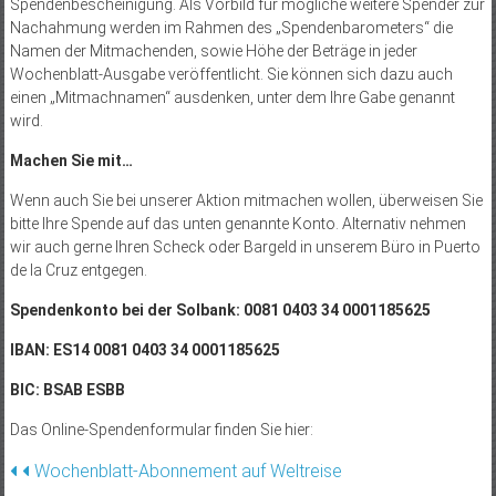
Spendenbescheinigung. Als Vorbild für mögliche weitere Spender zur
Nachahmung werden im Rahmen des „Spendenbarometers“ die
Namen der Mitmachenden, sowie Höhe der Beträge in jeder
Wochenblatt-Ausgabe veröffentlicht. Sie können sich dazu auch
einen „Mitmachnamen“ ausdenken, unter dem Ihre Gabe genannt
wird.
Machen Sie mit…
Wenn auch Sie bei unserer Aktion mitmachen wollen, überweisen Sie
bitte Ihre Spende auf das unten genannte Konto. Alternativ nehmen
wir auch gerne Ihren Scheck oder Bargeld in unserem Büro in Puerto
de la Cruz entgegen.
Spendenkonto bei der Solbank: 0081 0403 34 0001185625
IBAN: ES14 0081 0403 34 0001185625
BIC: BSAB ESBB
Das Online-Spendenformular finden Sie hier:
Beitragsnavigation
Wochenblatt-Abonnement auf Weltreise