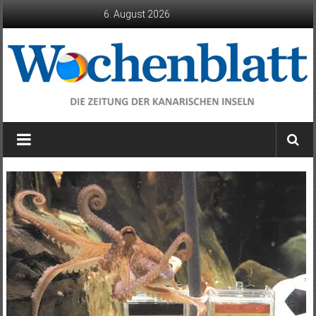
Zum
6. August 2026
Inhalt
springen
Wochenblatt
die
Zeitung
der
Kanarischen
Inseln