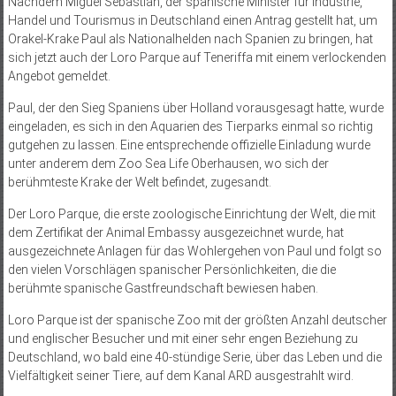
Nachdem Miguel Sebastián, der spanische Minister für Industrie,
Handel und Tourismus in Deutschland einen Antrag gestellt hat, um
Orakel-Krake Paul als Nationalhelden nach Spanien zu bringen, hat
sich jetzt auch der Loro Parque auf Teneriffa mit einem verlockenden
Angebot gemeldet.
Paul, der den Sieg Spaniens über Holland vorausgesagt hatte, wurde
eingeladen, es sich in den Aquarien des Tierparks einmal so richtig
gutgehen zu lassen. Eine entsprechende offizielle Einladung wurde
unter anderem dem Zoo Sea Life Oberhausen, wo sich der
berühmteste Krake der Welt befindet, zugesandt.
Der Loro Parque, die erste zoologische Einrichtung der Welt, die mit
dem Zertifikat der Animal Embassy ausgezeichnet wurde, hat
ausgezeichnete Anlagen für das Wohlergehen von Paul und folgt so
den vielen Vorschlägen spanischer Persönlichkeiten, die die
berühmte spanische Gastfreundschaft bewiesen haben.
Loro Parque ist der spanische Zoo mit der größten Anzahl deutscher
und englischer Besucher und mit einer sehr engen Beziehung zu
Deutschland, wo bald eine 40-stündige Serie, über das Leben und die
Vielfältigkeit seiner Tiere, auf dem Kanal ARD ausgestrahlt wird.