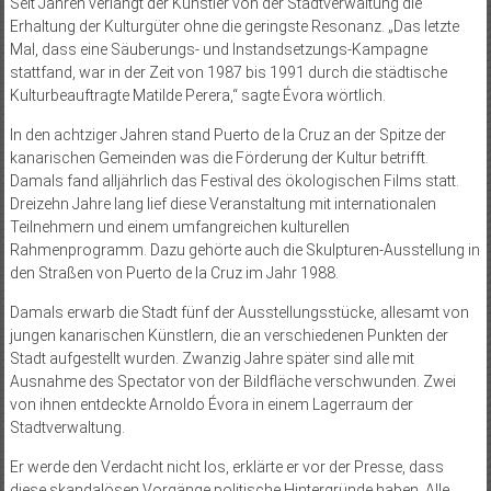
Seit Jahren verlangt der Künstler von der Stadtverwaltung die
Erhaltung der Kulturgüter ohne die geringste Resonanz. „Das letzte
Mal, dass eine Säuberungs- und Instandsetzungs-Kampagne
stattfand, war in der Zeit von 1987 bis 1991 durch die städtische
Kulturbeauftragte Matilde Perera,“ sagte Évora wörtlich.
In den achtziger Jahren stand Puerto de la Cruz an der Spitze der
kanarischen Gemeinden was die Förderung der Kultur betrifft.
Damals fand alljährlich das Festival des ökologischen Films statt.
Dreizehn Jahre lang lief diese Veranstaltung mit internationalen
Teilnehmern und einem umfangreichen kulturellen
Rahmenprogramm. Dazu gehörte auch die Skulpturen-Ausstellung in
den Straßen von Puerto de la Cruz im Jahr 1988.
Damals erwarb die Stadt fünf der Ausstellungsstücke, allesamt von
jungen kanarischen Künstlern, die an verschiedenen Punkten der
Stadt aufgestellt wurden. Zwanzig Jahre später sind alle mit
Ausnahme des Spectator von der Bildfläche verschwunden. Zwei
von ihnen entdeckte Arnoldo Évora in einem Lagerraum der
Stadtverwaltung.
Er werde den Verdacht nicht los, erklärte er vor der Presse, dass
diese skandalösen Vorgänge politische Hintergründe haben. Alle