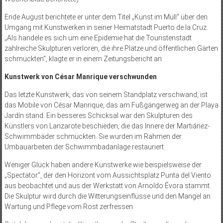
Ende August berichtete er unter dem Titel „Kunst im Müll“ über den
Umgang mit Kunstwerken in seiner Heimatstadt Puerto de la Cruz.
„Als handele es sich um eine Epidemie hat die Touristenstadt
zahlreiche Skulpturen verloren, die ihre Plätze und öffentlichen Gärten
schmückten“, klagte er in einem Zeitungsbericht an.
Kunstwerk von César Manrique verschwunden
Das letzte Kunstwerk, das von seinem Standplatz verschwand, ist
das Mobile von César Manrique, das am Fußgängerweg an der Playa
Jardín stand. Ein besseres Schicksal war den Skulpturen des
Künstlers von Lanzarote beschieden, die das Innere der Martiánez-
Schwimmbäder schmückten. Sie wurden im Rahmen der
Umbauarbeiten der Schwimmbadanlage restauriert.
Weniger Glück haben andere Kunstwerke wie beispielsweise der
„Spectator“, der den Horizont vom Aussichtsplatz Punta del Viento
aus beobachtet und aus der Werkstatt von Arnoldo Évora stammt.
Die Skulptur wird durch die Witterungseinflüsse und den Mangel an
Wartung und Pflege vom Rost zerfressen.