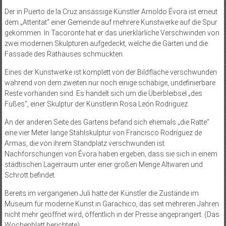
Der in Puerto de la Cruz ansässige Künstler Arnoldo Évora ist erneut
dem „Attentat“ einer Gemeinde auf mehrere Kunstwerke auf die Spur
gekommen. In Tacoronte hat er das unerklärliche Verschwinden von
zwei modernen Skulpturen aufgedeckt, welche die Gärten und die
Fassade des Rathauses schmückten.
Eines der Kunstwerke ist komplett von der Bildfläche verschwunden
während von dem zweiten nur noch einige schäbige, undefinierbare
Reste vorhanden sind. Es handelt sich um die Überbleibsel „des
Fußes“, einer Skulptur der Künstlerin Rosa León Rodriguez.
An der anderen Seite des Gartens befand sich ehemals „die Ratte“
eine vier Meter lange Stahlskulptur von Francisco Rodríguez de
Armas, die von ihrem Standplatz verschwunden ist.
Nachforschungen von Évora haben ergeben, dass sie sich in einem
städtischen Lagerraum unter einer großen Menge Altwaren und
Schrott befindet.
Bereits im vergangenen Juli hatte der Künstler die Zustände im
Museum für moderne Kunst in Garachico, das seit mehreren Jahren
nicht mehr geöffnet wird, öffentlich in der Presse angeprangert. (Das
Wochenblatt berichtete)