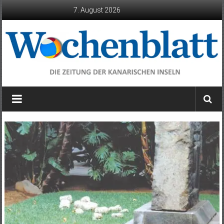
Zum
7. August 2026
Inhalt
springen
Wochenblatt
die
Zeitung
der
Kanarischen
Inseln