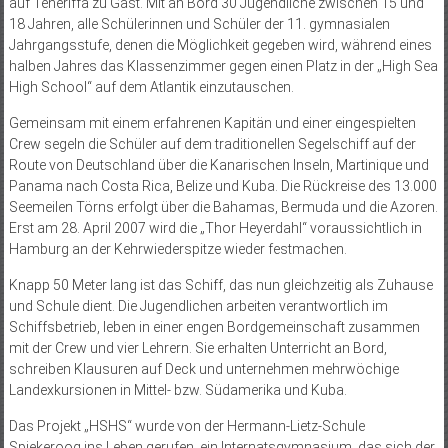
auf Teneriffa zu Gast. Mit an Bord 30 Jugendliche zwischen 15 und
18 Jahren, alle Schülerinnen und Schüler der 11. gymnasialen
Jahrgangsstufe, denen die Möglichkeit gegeben wird, während eines
halben Jahres das Klassenzimmer gegen einen Platz in der „High Sea
High School“ auf dem Atlantik einzutauschen.
Gemeinsam mit einem erfahrenen Kapitän und einer eingespielten
Crew segeln die Schüler auf dem traditionellen Segelschiff auf der
Route von Deutschland über die Kanarischen Inseln, Martinique und
Panama nach Costa Rica, Belize und Kuba. Die Rückreise des 13.000
Seemeilen Törns erfolgt über die Bahamas, Bermuda und die Azoren.
Erst am 28. April 2007 wird die „Thor Heyerdahl“ voraussichtlich in
Hamburg an der Kehrwiederspitze wieder festmachen.
Knapp 50 Meter lang ist das Schiff, das nun gleichzeitig als Zuhause
und Schule dient. Die Jugendlichen arbeiten verantwortlich im
Schiffsbetrieb, leben in einer engen Bordgemeinschaft zusammen
mit der Crew und vier Lehrern. Sie erhalten Unterricht an Bord,
schreiben Klausuren auf Deck und unternehmen mehrwöchige
Landexkursionen in Mittel- bzw. Südamerika und Kuba.
Das Projekt „HSHS“ wurde von der Hermann-Lietz-Schule
Spiekeroog ins Leben gerufen, ein Internatsgymnasium, das sich der