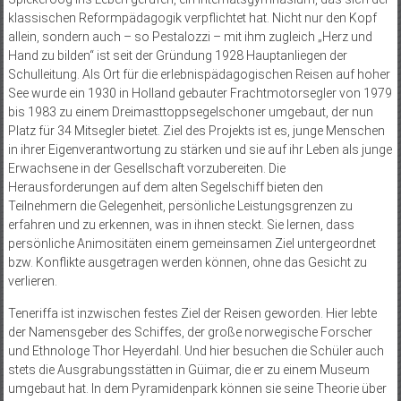
klassischen Reformpädagogik verpflichtet hat. Nicht nur den Kopf
allein, sondern auch – so Pestalozzi – mit ihm zugleich „Herz und
Hand zu bilden“ ist seit der Gründung 1928 Hauptanliegen der
Schulleitung. Als Ort für die erlebnispädagogischen Reisen auf hoher
See wurde ein 1930 in Holland gebauter Frachtmotorsegler von 1979
bis 1983 zu einem Dreimasttoppsegelschoner umgebaut, der nun
Platz für 34 Mitsegler bietet. Ziel des Projekts ist es, junge Menschen
in ihrer Eigenverantwortung zu stärken und sie auf ihr Leben als junge
Erwachsene in der Gesellschaft vorzubereiten. Die
Herausforderungen auf dem alten Segelschiff bieten den
Teilnehmern die Gelegenheit, persönliche Leistungsgrenzen zu
erfahren und zu erkennen, was in ihnen steckt. Sie lernen, dass
persönliche Animositäten einem gemeinsamen Ziel untergeordnet
bzw. Konflikte ausgetragen werden können, ohne das Gesicht zu
verlieren.
Teneriffa ist inzwischen festes Ziel der Reisen geworden. Hier lebte
der Namensgeber des Schiffes, der große norwegische Forscher
und Ethnologe Thor Heyerdahl. Und hier besuchen die Schüler auch
stets die Ausgrabungsstätten in Güimar, die er zu einem Museum
umgebaut hat. In dem Pyramidenpark können sie seine Theorie über