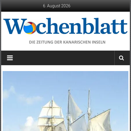
Zum
6. August 2026
Inhalt
springen
Wochenblatt
die
Zeitung
der
Kanarischen
Inseln