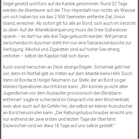
Segel gesetzt und Kurs auf die Karibik genommen. Rund 22 Tage
werden die Abenteurer auf der Thor Heyerdahl nun nichts als Wasser
um sich haben bis sie das 2.950 Seemeilen entfernte Ziel, Union
Island, erreichen. Ab sofort gilt für alle an Bord, sich auch im Verzicht
zu üben. Auf der Atlantiküberquerung muss die Crew Süßwasser
sparen – es darf nur alle drei Tage geduscht werden. Will jemand
zwischendurch duschen steht ihm nur eine Salzwasserdusche zur
Verfügung. Alkohol und Zigaretten sind auf hoher See streng
verboten – selbst der Kapitän hält sich daran.
Auch sonst herrschen an Deck strenge Regeln. Sicherheit geht hier
vor, denn im Notfall gibt es mitten auf dem Atlantik keine Hilfe. Doch
dann ist Bordarzt Holger Neumann zur Stelle, der an Bord sogar
kleinere Operationen durchführen kann. „Wir können ja nicht allen
Jugendlichen vor dem Auslaufen provisorisch den Blinddarm
entfernen“ sagte er scherzend im Gespräch mit dem Wochenblatt,
wies aber auch auf die Gefahr hin, die selbst ein kleiner Ausrutscher
an Bord hervorrufen kann. „Der Rettungshubschrauber erreicht uns
nur während der zwei ersten und letzten Tage der Überfahrt.
Dazwischen sind wir etwa 18 Tage auf uns selbst gestellt.“