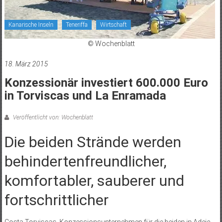
Kanarische Inseln
Teneriffa
Wirtschaft
© Wochenblatt
18. März 2015
Konzessionär investiert 600.000 Euro
in Torviscas und La Enramada
Veröffentlicht von: Wochenblatt
Die beiden Strände werden
behindertenfreundlicher,
komfortabler, sauberer und
fortschrittlicher
Costa Torviscas, Konzessionsunternehmen für die beiden in Adeje