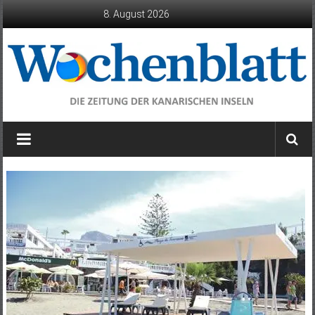
Zum
8. August 2026
Inhalt
springen
Wochenblatt
die
Zeitung
der
Kanarischen
Inseln