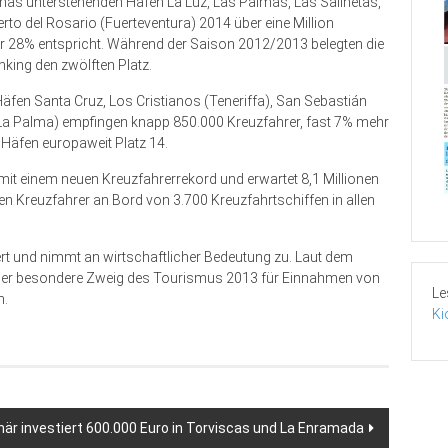
mas unterstehenden Häfen La Luz, Las Palmas, Las Salinetas,
rto del Rosario (Fuerteventura) 2014 über eine Million
 28% entspricht. Während der Saison 2012/2013 belegten die
nking den zwölften Platz.
fen Santa Cruz, Los Cristianos (Teneriffa), San Sebastián
(La Palma) empfingen knapp 850.000 Kreuzfahrer, fast 7% mehr
e Häfen europaweit Platz 14.
mit einem neuen Kreuzfahrerrekord und erwartet 8,1 Millionen
n Kreuzfahrer an Bord von 3.700 Kreuzfahrtschiffen in allen
ert und nimmt an wirtschaftlicher Bedeutung zu. Laut dem
ieser besondere Zweig des Tourismus 2013 für Einnahmen von
Le
n.
Ki
är investiert 600.000 Euro in Torviscas und La Enramada