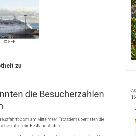
© EFE
theit zu
AK
nnten die Besucherzahlen
16
n
Kreuzfahrtboom am Mittelmeer. Trotzdem übertrafen die
ucherzahlen die Festlandshäfen.