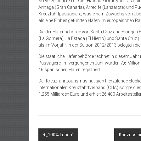
So verzeichneten die der Hafenbehörde von Las Pal
Arinaga (Gran Canaria), Arrecife (Lanzarote) und Pue
Kreuzfahrtpassagiere, was einem Zuwachs von über
als eine Einheit geführten Häfen im europäischen Ra
Die der Hafenbehörde von Santa Cruz angehörigen Hä
(La Gomera), La Estaca (El Hierro) und Santa Cruz 
als im Vorjahr. In der Saison 2012/2013 belegten di
Die staatliche Hafenbehörde rechnet in diesem Jahr 
Passagiere. Im vergangenen Jahr wurden 7,6 Millione
46 spanischen Häfen registriert.
Der Kreuzfahrttourismus hat sich hierzulande etabli
Internationalen Kreuzfahrtverband (CLIA) sorgte d
1,255 Milliarden Euro und erhielt 26.400 Arbeitsstelle
Beitragsnavigation
„100% Leben“
Konzession