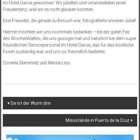
im Hotel Garoe gewonnen. Wir jubelten und veranstalteten einen
Freudentanz, weil wir es nicht glauben konnten.
Eine Freundin, die gerade zu Besuch war, fotografierte unseren Jubel!
Hiermit möchten wir uns nochmals bedanken – bei der guten Fee
des Wochenblattes, die uns gezogen hat und natürlich bei dem super
freundlichen Servicepersonal im Hotel Garoe, das für das köstliche
Essen zuständig war und uns so freundlich bediente.
Cornelia Stammnitz und Marina Less
Beitragsnavigation
Da ist der Wurm drin
Missstände in Puerto de la Cruz