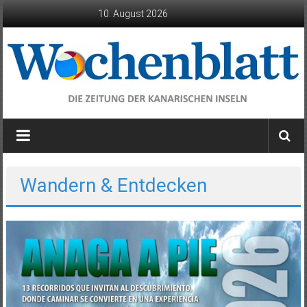
Zum
10. August 2026
Inhalt
springen
Wochenblatt
die
Zeitung
der
Wandern & Entdecken
Kanarischen
Inseln