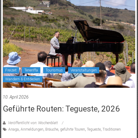
Freizeit
Teneriffa
Tourismus
Veranstaltungen
Wandern & Entdecken
10. April 2026
Geführte Routen: Tegueste, 2026
Veröffentlicht von: Wochenblatt
Anaga
,
Anmeldungen
,
Bräuche
,
geführte Touren
,
Tegueste
,
Traditionen