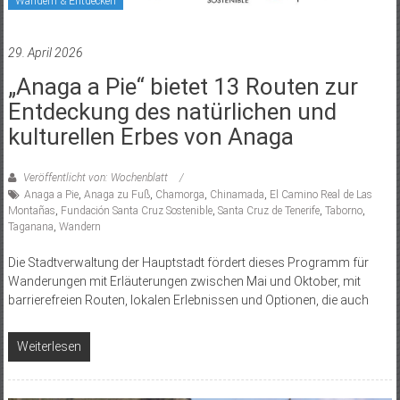
Wandern & Entdecken
29. April 2026
„Anaga a Pie“ bietet 13 Routen zur
Entdeckung des natürlichen und
kulturellen Erbes von Anaga
Veröffentlicht von: Wochenblatt
Anaga a Pie
,
Anaga zu Fuß
,
Chamorga
,
Chinamada
,
El Camino Real de Las
Montañas
,
Fundación Santa Cruz Sostenible
,
Santa Cruz de Tenerife
,
Taborno
,
Taganana
,
Wandern
Die Stadtverwaltung der Hauptstadt fördert dieses Programm für
Wanderungen mit Erläuterungen zwischen Mai und Oktober, mit
barrierefreien Routen, lokalen Erlebnissen und Optionen, die auch
Weiterlesen