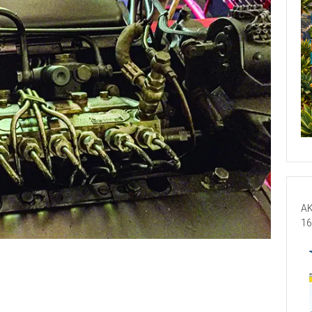
AK
16