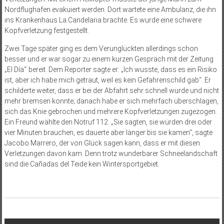
Nordflughafen evakuiert werden. Dort wartete eine Ambulanz, die ihn
ins Krankenhaus La Candelaria brachte. Es wurde eine schwere
Kopfverletzung festgestellt.
Zwei Tage später ging es dem Verunglückten allerdings schon
besser und er war sogar zu einem kurzen Gespräch mit der Zeitung
„El Día“ bereit. Dem Reporter sagte er: „Ich wusste, dass es ein Risiko
ist, aber ich habe mich getraut, weil es kein Gefahrenschild gab“. Er
schilderte weiter, dass er bei der Abfahrt sehr schnell wurde und nicht
mehr bremsen konnte; danach habe er sich mehrfach überschlagen,
sich das Knie gebrochen und mehrere Kopfverletzungen zugezogen.
Ein Freund wählte den Notruf 112. „Sie sagten, sie würden drei oder
vier Minuten brauchen, es dauerte aber länger bis sie kamen“, sagte
Jacobo Marrero, der von Glück sagen kann, dass er mit diesen
Verletzungen davon kam. Denn trotz wunderbarer Schneelandschaft
sind die Cañadas del Teide kein Wintersportgebiet.