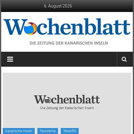
Zum
6. August 2026
Inhalt
springen
Wochenblatt
die
Zeitung
der
Kanarischen
Inseln
Kanarische Inseln
Panorama
Teneriffa