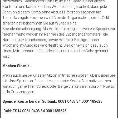
einzuzahlen. Bankdirektor Don Emilio Bas Castells führt dieses
Konto für uns kos­tenlos. Das Wochenblatt garantiert, dass jeder
Cent von diesem Konto ohne Abzug Hilfsorganisationen auf
Teneriffa zugute kommen wird. Von der Organisation, die Ihr Geld
erhalten hat, bekommen Sie auf Wunsch eine
Spendenbescheinigung. Als Vorbild für mögliche weitere Spender zur
Nachahmung werden im Rahmen des „Spendenbarometers“ die
Namen der Mitmachenden, sowie Höhe der Beträge in jeder
Wochenblatt-Ausgabe veröffentlicht. Sie können sich dazu auch
einen „Mitmachnamen“ ausdenken, unter dem Ihre Gabe genannt
wird.
Machen Sie mit…
Wenn auch Sie bei unserer Aktion mitmachen wollen, überweisen Sie
bitte Ihre Spende auf das unten genannte Konto. Alternativ nehmen
wir auch gerne Ihren Scheck oder Bargeld in unserem Büro in Puerto
de la Cruz entgegen.
Spendenkonto bei der Solbank: 0081 0403 34 0001185625
IBAN: ES14 0081 0403 34 0001185625