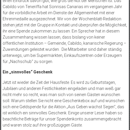
einen Eindruck davon gibt, wie groß die Not der Menschen ist. Das
Cabildo von Teneriffa hat Sonrisas Canarias im vergangenen Jahr
für die vorbildliche Arbeit im Dienste der Allgemeinheit mit einer
Ehrenmedaille ausgezeichnet. Wir von der Wochenblatt-Redaktion
stehen jetzt mit der Gruppe in Kontakt und überprüfen die Möglichkeit,
ihr eine Spende zukommen zu lassen. Ein Sprecher hat in diesem
Zusammenhang wissen lassen, dass bislang von keiner
öffentlichen Institution – Gemeinde, Cabildo, kanarische Regierung –
Zuwendungen geleistet wurden. Die Mitarbeiter sind daher ständig
unterwegs, um bei Supermärkten, Einkaufszentren oder Erzeugern
für „Nachschub“ zu sorgen.
Ein „sinnvolles“ Geschenk
Jetzt ist wieder die Zeit der Hausfeste. Es wird zu Geburtstagen,
Jubiläen und anderen Festlichkeiten eingeladen und man weiß gar
nicht mehr so recht, was man sich von seinen Gästen wünschen
soll. Warum stellen Sie nicht eine Geschenkebox auf und wünschen
sich eine Geldspende für die Aktion „Aus Geben wächst Segen“, das
ist wirklich ein sinnvolles Geschenk. Einige unserer Leser haben so
beachtliche Beträge für unser Spendenkonto zusammengebracht
und waren stolz auf ihre großzügigen Gäste.