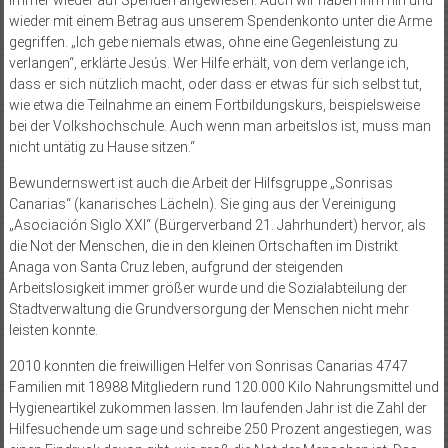
immer wieder auf Spenden angewiesen. Auch wir haben ihm hin und
wieder mit einem Betrag aus unserem Spendenkonto unter die Arme
gegriffen. „Ich gebe niemals etwas, ohne eine Gegenleistung zu
verlangen“, erklärte Jesús. Wer Hilfe erhält, von dem verlange ich,
dass er sich nützlich macht, oder dass er etwas für sich selbst tut,
wie etwa die Teilnahme an einem Fortbildungskurs, beispielsweise
bei der Volkshochschule. Auch wenn man arbeitslos ist, muss man
nicht untätig zu Hause sitzen.“
Bewundernswert ist auch die Arbeit der Hilfsgruppe „Sonrisas
Canarias“ (kanarisches Lächeln). Sie ging aus der Vereinigung
„Asociación Siglo XXI“ (Bürgerverband 21. Jahrhundert) hervor, als
die Not der Menschen, die in den kleinen Ortschaften im Distrikt
Anaga von Santa Cruz leben, aufgrund der steigenden
Arbeitslosigkeit immer größer wurde und die Sozialabteilung der
Stadtverwaltung die Grundversorgung der Menschen nicht mehr
leisten konnte.
2010 konnten die freiwilligen Helfer von Sonrisas Canarias 4747
Familien mit 18988 Mitgliedern rund 120.000 Kilo Nahrungsmittel und
Hygieneartikel zukommen lassen. Im laufenden Jahr ist die Zahl der
Hilfesuchende um sage und schreibe 250 Prozent angestiegen, was