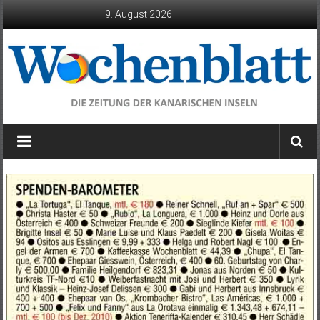
Zum
9. August 2026
Inhalt
springen
Wochenblatt
die
Zeitung
der
Kanarischen
Inseln