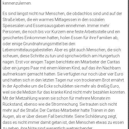
kennenzulernen.
Es sind längst nicht nur Menschen, die obdachlos sind und auf der
Straße leben, die ein warmes Mittag­essen in den sozialen
Speisesälen und Essensausgaben einnehmen. Immer mehr
Personen, die noch bis vor Kurzem eine feste Arbeitsstelle und ein
gesichertes Einkommen hatten, holen Essen für ihre Familien ab,
oder einige Grundnahrungsmittel bei den
Lebensmittelausgabestellen. Aber es gibt auch Menschen, die sich
scheuen, diese Schritte zu tun und sprichwörtlich am Hungertuch
nagen. Erst vor einigen Tagen berichtete ein Mitarbeiter der Caritas
über ein junges Paar mit einem kleinen Kind, auf das ihn Nachbarn
aufmerksam gemacht hatten. Sie verfügten nur noch über vier Euro
und hatten sich in den letzten Tagen nur von trockenem Brot ernährt.
In der Apotheke um die Ecke schuldeten sie mehr als dreißig Euro,
weil sie die Medizin für das kranke Kind nicht mehr bezahlen konnten.
Mit der Mietzahlung waren sie schon für mehrere Monate im
Rückstand, ebenso wie die Stromrechung. Sie trauten sich nicht
mehr auf die Straße. Der Caritas-Mitarbeiter hatte Tränen in den
Augen, als er über diesen Fall berichtete. Seine Schilderung zeigt,
dass es nicht immer damit getan ist, den Menschen etwas zu essen
zu geben, ihre Nöte sind wesentlich weitreichender.