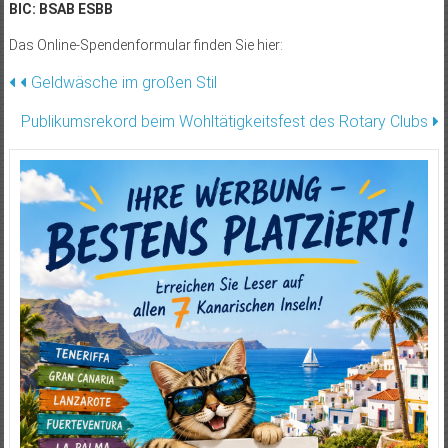
BIC: BSAB ESBB
Das Online-Spendenformular finden Sie hier:
Beitragsnavigation
Geldwäsche im großen Stil
Publikumsrekord beim Wohl­tätigkeitsfest des Rotary Clubs